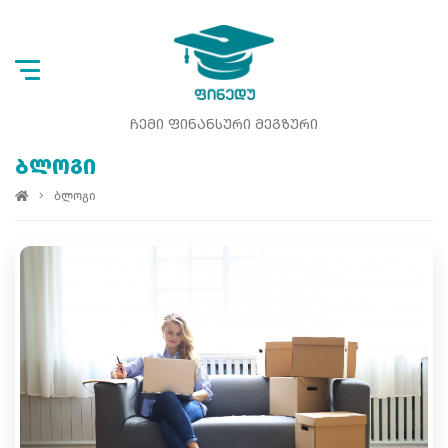
ᲩᲔᲛᲘ ᲤᲘᲜᲐᲜᲡᲣᲠᲘ ᲛᲔᲒᲖᲣᲠᲘ
ᲑᲚᲝᲒᲘ
ბლოგი