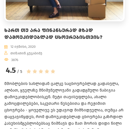
ᲮᲐᲠᲗ ᲗᲣ ᲐᲠᲐ ᲤᲘᲜᲐᲜᲡᲣᲠᲐᲓ ᲛᲖᲐᲓ
ᲓᲐᲛᲝᲣᲙᲘᲓᲔᲑᲚᲐᲓ ᲪᲮᲝᲕᲠᲔᲑᲘᲡᲗᲕᲘᲡ?
12 ივნისი, 2020
თინათინ გუჯაბიძე
3876
4.5
/ 5
მშობლების სახლიდან ცალკე საცხოვრებლად გადასვლა,
ალბათ, ყველაზე მნიშვნელოვანი გადადგმული ნაბიჯია
დამოუკიდებლობისკენ. მეტი თავისუფლება, ახალი
გამოცდილებები, საკუთარი წესებითა და რეჟიმით
ცხოვრება - ყოველივე ეს უდავოდ მიმზიდველია, თუმცა არ
დაგვავიწყდეს, რომ დამოუკიდებლად ცხოვრება გაზრდილ
პასუხისმგებლობებსაც ნიშნავს და მათ შორის დიდი წილი