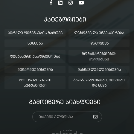
ᲙᲐᲢᲔᲒᲝᲠᲘᲔᲑᲘ
ᲞᲘᲠᲐᲓᲘ ᲤᲘᲜᲐᲜᲡᲔᲑᲘᲡ ᲛᲐᲠᲗᲕᲐ
ᲓᲐᲖᲝᲒᲕᲐ ᲓᲐ ᲘᲜᲕᲔᲡᲢᲘᲠᲔᲑᲐ
ᲡᲔᲡᲮᲔᲑᲐ
ᲓᲐᲖᲦᲕᲔᲕᲐ
ᲛᲝᲛᲮᲛᲐᲠᲔᲑᲚᲔᲑᲘᲡ
ᲤᲘᲜᲐᲜᲡᲣᲠᲘ ᲣᲡᲐᲤᲠᲗᲮᲝᲔᲑᲐ
ᲣᲤᲚᲔᲑᲔᲑᲘ
ᲛᲔᲬᲐᲠᲛᲔᲔᲑᲘᲡᲗᲕᲘᲡ
ᲛᲐᲡᲬᲐᲕᲚᲔᲑᲚᲔᲑᲘᲡᲗᲕᲘᲡ
ᲪᲮᲝᲕᲠᲔᲑᲘᲡᲔᲣᲚᲘ
ᲙᲐᲚᲙᲣᲚᲐᲢᲝᲠᲔᲑᲘ, ᲢᲔᲡᲢᲔᲑᲘ
ᲡᲘᲢᲣᲐᲪᲘᲔᲑᲘ
ᲓᲐ ᲡᲮᲕᲐ
ᲒᲐᲛᲝᲘᲬᲔᲠᲔ ᲡᲘᲐᲮᲚᲔᲔᲑᲘ
created