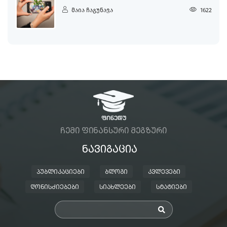
მაია ჩაგუნავა
1622
ᲩᲔᲛᲘ ᲤᲘᲜᲐᲜᲡᲣᲠᲘ ᲛᲔᲒᲖᲣᲠᲘ
ᲜᲐᲕᲘᲒᲐᲪᲘᲐ
ᲞᲣᲑᲚᲘᲙᲐᲪᲘᲔᲑᲘ
ᲑᲚᲝᲒᲘ
ᲙᲕᲚᲔᲕᲔᲑᲘ
ᲦᲝᲜᲘᲡᲫᲘᲔᲑᲔᲑᲘ
ᲡᲘᲐᲮᲚᲔᲔᲑᲘ
ᲡᲢᲐᲢᲘᲔᲑᲘ