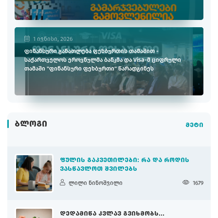
1 ივნისი, 2026
ფინანსური განათლება ფეხბურთის თამაშით -
საქართველოს ეროვნულმა ბანკმა და Visa-მ ციფრული
თამაში "ფინანსური ფეხბურთი" წარადგინეს
ᲑᲚᲝᲒᲘ
მეტი
ᲤᲣᲚᲘᲡ ᲒᲐᲙᲕᲔᲗᲘᲚᲔᲑᲘ: ᲠᲐ ᲓᲐ ᲠᲝᲓᲘᲡ
ᲕᲐᲡᲬᲐᲕᲚᲝᲗ ᲨᲕᲘᲚᲔᲑᲡ
ლილი ნინოშვილი
1679
ᲓᲔᲓᲐᲛᲘᲬᲐ ᲙᲕᲚᲐᲕ ᲒᲕᲘᲮᲛᲝᲑᲡ...