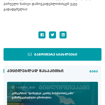
პირველი ნაბიჯი დამოუკიდებლობისკენ უკვე
გადადგმულია!
გამოიწერე სიახლეები
ᲐᲣᲪᲘᲚᲔᲑᲚᲐᲓ ᲬᲐᲡᲐᲙᲘᲗᲮᲘ
მეტი
1 ივნისი, 2026
კონკურსის "ფინედუს კუთხე ბიბლიოთეკაში"
გამარჯვებულები ცნობილია