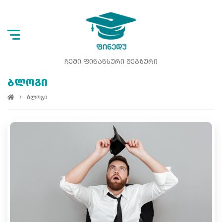
ᲩᲔᲛᲘ ᲤᲘᲜᲐᲜᲡᲣᲠᲘ ᲛᲔᲒᲖᲣᲠᲘ
ᲑᲚᲝᲒᲘ
ბლოგი