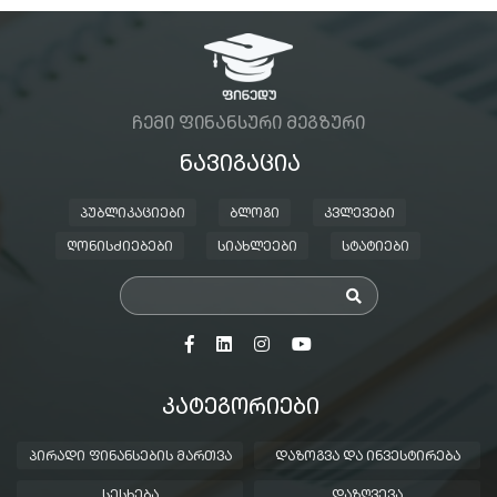
ᲩᲔᲛᲘ ᲤᲘᲜᲐᲜᲡᲣᲠᲘ ᲛᲔᲒᲖᲣᲠᲘ
ᲜᲐᲕᲘᲒᲐᲪᲘᲐ
ᲞᲣᲑᲚᲘᲙᲐᲪᲘᲔᲑᲘ
ᲑᲚᲝᲒᲘ
ᲙᲕᲚᲔᲕᲔᲑᲘ
ᲦᲝᲜᲘᲡᲫᲘᲔᲑᲔᲑᲘ
ᲡᲘᲐᲮᲚᲔᲔᲑᲘ
ᲡᲢᲐᲢᲘᲔᲑᲘ
ᲙᲐᲢᲔᲒᲝᲠᲘᲔᲑᲘ
ᲞᲘᲠᲐᲓᲘ ᲤᲘᲜᲐᲜᲡᲔᲑᲘᲡ ᲛᲐᲠᲗᲕᲐ
ᲓᲐᲖᲝᲒᲕᲐ ᲓᲐ ᲘᲜᲕᲔᲡᲢᲘᲠᲔᲑᲐ
ᲡᲔᲡᲮᲔᲑᲐ
ᲓᲐᲖᲦᲕᲔᲕᲐ