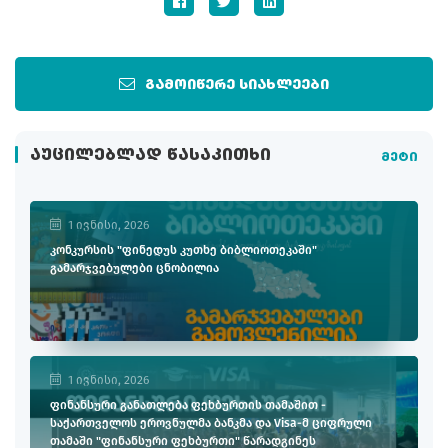
გამოიწერე სიახლეები
ᲐᲣᲪᲘᲚᲔᲑᲚᲐᲓ ᲬᲐᲡᲐᲙᲘᲗᲮᲘ
მეტი
1 ივნისი, 2026
კონკურსის "ფინედუს კუთხე ბიბლიოთეკაში"
გამარჯვებულები ცნობილია
1 ივნისი, 2026
ფინანსური განათლება ფეხბურთის თამაშით -
საქართველოს ეროვნულმა ბანკმა და Visa-მ ციფრული
თამაში "ფინანსური ფეხბურთი" წარადგინეს