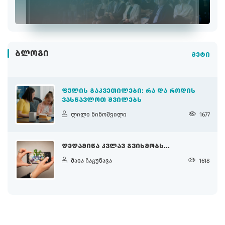
ᲑᲚᲝᲒᲘ
მეტი
ᲤᲣᲚᲘᲡ ᲒᲐᲙᲕᲔᲗᲘᲚᲔᲑᲘ: ᲠᲐ ᲓᲐ ᲠᲝᲓᲘᲡ
ᲕᲐᲡᲬᲐᲕᲚᲝᲗ ᲨᲕᲘᲚᲔᲑᲡ
ლილი ნინოშვილი
1677
ᲓᲔᲓᲐᲛᲘᲬᲐ ᲙᲕᲚᲐᲕ ᲒᲕᲘᲮᲛᲝᲑᲡ...
მაია ჩაგუნავა
1618