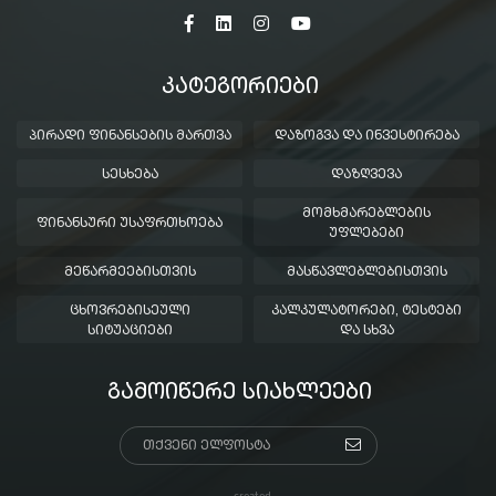
ᲙᲐᲢᲔᲒᲝᲠᲘᲔᲑᲘ
ᲞᲘᲠᲐᲓᲘ ᲤᲘᲜᲐᲜᲡᲔᲑᲘᲡ ᲛᲐᲠᲗᲕᲐ
ᲓᲐᲖᲝᲒᲕᲐ ᲓᲐ ᲘᲜᲕᲔᲡᲢᲘᲠᲔᲑᲐ
ᲡᲔᲡᲮᲔᲑᲐ
ᲓᲐᲖᲦᲕᲔᲕᲐ
ᲛᲝᲛᲮᲛᲐᲠᲔᲑᲚᲔᲑᲘᲡ
ᲤᲘᲜᲐᲜᲡᲣᲠᲘ ᲣᲡᲐᲤᲠᲗᲮᲝᲔᲑᲐ
ᲣᲤᲚᲔᲑᲔᲑᲘ
ᲛᲔᲬᲐᲠᲛᲔᲔᲑᲘᲡᲗᲕᲘᲡ
ᲛᲐᲡᲬᲐᲕᲚᲔᲑᲚᲔᲑᲘᲡᲗᲕᲘᲡ
ᲪᲮᲝᲕᲠᲔᲑᲘᲡᲔᲣᲚᲘ
ᲙᲐᲚᲙᲣᲚᲐᲢᲝᲠᲔᲑᲘ, ᲢᲔᲡᲢᲔᲑᲘ
ᲡᲘᲢᲣᲐᲪᲘᲔᲑᲘ
ᲓᲐ ᲡᲮᲕᲐ
ᲒᲐᲛᲝᲘᲬᲔᲠᲔ ᲡᲘᲐᲮᲚᲔᲔᲑᲘ
created