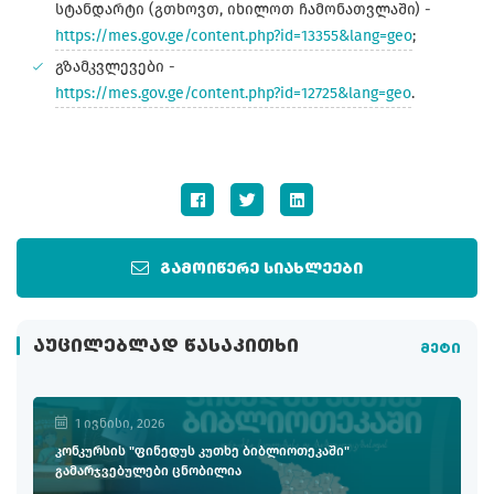
სტანდარტი (გთხოვთ, იხილოთ ჩამონათვლაში) -
https://mes.gov.ge/content.php?id=13355&lang=geo
;
გზამკვლევები -
https://mes.gov.ge/content.php?id=12725&lang=geo
.
გამოიწერე სიახლეები
ᲐᲣᲪᲘᲚᲔᲑᲚᲐᲓ ᲬᲐᲡᲐᲙᲘᲗᲮᲘ
მეტი
1 ივნისი, 2026
კონკურსის "ფინედუს კუთხე ბიბლიოთეკაში"
გამარჯვებულები ცნობილია