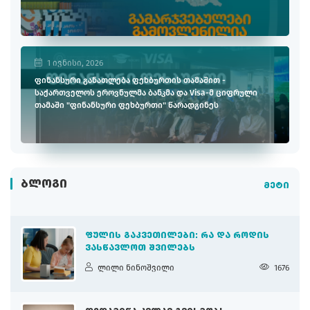
1 ივნისი, 2026
ფინანსური განათლება ფეხბურთის თამაშით -
საქართველოს ეროვნულმა ბანკმა და Visa-მ ციფრული
თამაში "ფინანსური ფეხბურთი" წარადგინეს
ᲑᲚᲝᲒᲘ
მეტი
ᲤᲣᲚᲘᲡ ᲒᲐᲙᲕᲔᲗᲘᲚᲔᲑᲘ: ᲠᲐ ᲓᲐ ᲠᲝᲓᲘᲡ
ᲕᲐᲡᲬᲐᲕᲚᲝᲗ ᲨᲕᲘᲚᲔᲑᲡ
ლილი ნინოშვილი
1676