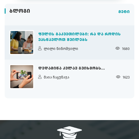
ᲑᲚᲝᲒᲘ
მეტი
ᲤᲣᲚᲘᲡ ᲒᲐᲙᲕᲔᲗᲘᲚᲔᲑᲘ: ᲠᲐ ᲓᲐ ᲠᲝᲓᲘᲡ
ᲕᲐᲡᲬᲐᲕᲚᲝᲗ ᲨᲕᲘᲚᲔᲑᲡ
ლილი ნინოშვილი
1680
ᲓᲔᲓᲐᲛᲘᲬᲐ ᲙᲕᲚᲐᲕ ᲒᲕᲘᲮᲛᲝᲑᲡ...
მაია ჩაგუნავა
1623