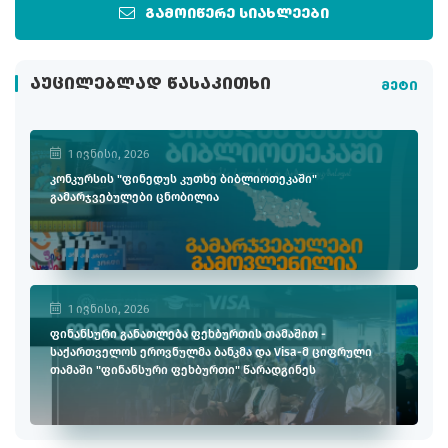
გამოიწერე სიახლეები
ᲐᲣᲪᲘᲚᲔᲑᲚᲐᲓ ᲬᲐᲡᲐᲙᲘᲗᲮᲘ
მეტი
1 ივნისი, 2026
კონკურსის "ფინედუს კუთხე ბიბლიოთეკაში"
გამარჯვებულები ცნობილია
1 ივნისი, 2026
ფინანსური განათლება ფეხბურთის თამაშით -
საქართველოს ეროვნულმა ბანკმა და Visa-მ ციფრული
თამაში "ფინანსური ფეხბურთი" წარადგინეს