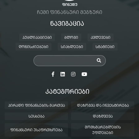
ᲩᲔᲛᲘ ᲤᲘᲜᲐᲜᲡᲣᲠᲘ ᲛᲔᲒᲖᲣᲠᲘ
ᲜᲐᲕᲘᲒᲐᲪᲘᲐ
ᲞᲣᲑᲚᲘᲙᲐᲪᲘᲔᲑᲘ
ᲑᲚᲝᲒᲘ
ᲙᲕᲚᲔᲕᲔᲑᲘ
ᲦᲝᲜᲘᲡᲫᲘᲔᲑᲔᲑᲘ
ᲡᲘᲐᲮᲚᲔᲔᲑᲘ
ᲡᲢᲐᲢᲘᲔᲑᲘ
ᲙᲐᲢᲔᲒᲝᲠᲘᲔᲑᲘ
ᲞᲘᲠᲐᲓᲘ ᲤᲘᲜᲐᲜᲡᲔᲑᲘᲡ ᲛᲐᲠᲗᲕᲐ
ᲓᲐᲖᲝᲒᲕᲐ ᲓᲐ ᲘᲜᲕᲔᲡᲢᲘᲠᲔᲑᲐ
ᲡᲔᲡᲮᲔᲑᲐ
ᲓᲐᲖᲦᲕᲔᲕᲐ
ᲛᲝᲛᲮᲛᲐᲠᲔᲑᲚᲔᲑᲘᲡ
ᲤᲘᲜᲐᲜᲡᲣᲠᲘ ᲣᲡᲐᲤᲠᲗᲮᲝᲔᲑᲐ
ᲣᲤᲚᲔᲑᲔᲑᲘ