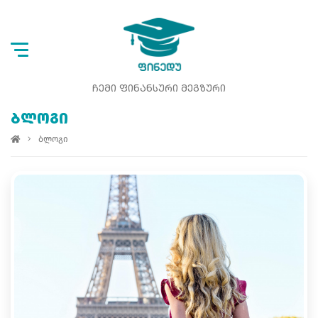
ᲩᲔᲛᲘ ᲤᲘᲜᲐᲜᲡᲣᲠᲘ ᲛᲔᲒᲖᲣᲠᲘ
ᲑᲚᲝᲒᲘ
ბლოგი