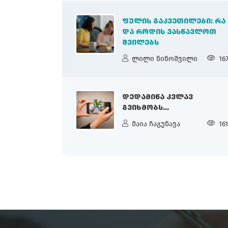
ᲤᲣᲚᲘᲡ ᲒᲐᲙᲕᲔᲗᲘᲚᲔᲑᲘ: ᲠᲐ
ᲓᲐ ᲠᲝᲓᲘᲡ ᲕᲐᲡᲬᲐᲕᲚᲝᲗ
ᲨᲕᲘᲚᲔᲑᲡ
ლილი ნინოშვილი
16
ᲓᲔᲓᲐᲛᲘᲬᲐ ᲙᲕᲚᲐᲕ
ᲒᲕᲘᲮᲛᲝᲑᲡ...
მაია ჩაგუნავა
16