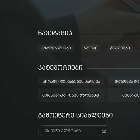
ᲜᲐᲕᲘᲒᲐᲪᲘᲐ
ᲞᲣᲑᲚᲘᲙᲐᲪᲘᲔᲑᲘ
ᲑᲚᲝᲒᲘ
ᲙᲕᲚᲔᲕᲔᲑᲘ
ᲙᲐᲢᲔᲒᲝᲠᲘᲔᲑᲘ
ᲞᲘᲠᲐᲓᲘ ᲤᲘᲜᲐᲜᲡᲔᲑᲘᲡ ᲛᲐᲠᲗᲕᲐ
ᲓᲐᲖᲝᲒᲕᲐ ᲓᲐ
ᲛᲝᲛᲮᲛᲐᲠᲔᲑᲚᲔᲑᲘᲡ ᲣᲤᲚᲔᲑᲔᲑᲘ
ᲛᲔᲬᲐᲠᲛᲔ
ᲒᲐᲛᲝᲘᲬᲔᲠᲔ ᲡᲘᲐᲮᲚᲔᲔᲑᲘ