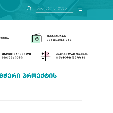
ᲤᲘᲜᲐᲜᲡᲣᲠᲘ
ᲕᲔᲕᲐ
ᲣᲡᲐᲤᲠᲗᲮᲝᲔᲑᲐ
ᲪᲮᲝᲕᲠᲔᲑᲘᲡᲔᲣᲚᲘ
ᲙᲐᲚᲙᲣᲚᲐᲢᲝᲠᲔᲑᲘ,
ᲡᲘᲢᲣᲐᲪᲘᲔᲑᲘ
ᲢᲔᲡᲢᲔᲑᲘ ᲓᲐ ᲡᲮᲕᲐ
ᲛᲭᲔᲠᲘ ᲞᲠᲝᲔᲥᲢᲘᲡ