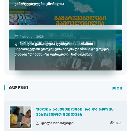
გამარჯვებულები ცნობილია
1 ივნისი, 2026
ფინანსური განათლება ფეხბურთის თამაშით -
საქართველოს ეროვნულმა ბანკმა და Visa-მ ციფრული
თამაში "ფინანსური ფეხბურთი" წარადგინეს
ᲑᲚᲝᲒᲘ
მეტი
ᲤᲣᲚᲘᲡ ᲒᲐᲙᲕᲔᲗᲘᲚᲔᲑᲘ: ᲠᲐ ᲓᲐ ᲠᲝᲓᲘᲡ
ᲕᲐᲡᲬᲐᲕᲚᲝᲗ ᲨᲕᲘᲚᲔᲑᲡ
ლილი ნინოშვილი
1676