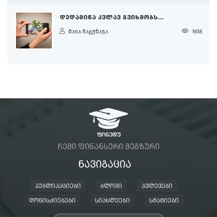
ᲓᲔᲓᲐᲛᲘᲬᲐ ᲙᲕᲚᲐᲕ ᲒᲕᲘᲮᲛᲝᲑᲡ...
მაია ჩაგუნავა
1618
ᲩᲔᲛᲘ ᲤᲘᲜᲐᲜᲡᲣᲠᲘ ᲛᲔᲒᲖᲣᲠᲘ
ᲜᲐᲕᲘᲒᲐᲪᲘᲐ
ᲞᲣᲑᲚᲘᲙᲐᲪᲘᲔᲑᲘ
ᲑᲚᲝᲒᲘ
ᲙᲕᲚᲔᲕᲔᲑᲘ
ᲦᲝᲜᲘᲡᲫᲘᲔᲑᲔᲑᲘ
ᲡᲘᲐᲮᲚᲔᲔᲑᲘ
ᲡᲢᲐᲢᲘᲔᲑᲘ