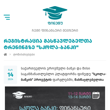
ᲩᲔᲛᲘ ᲤᲘᲜᲐᲜᲡᲣᲠᲘ ᲛᲔᲒᲖᲣᲠᲘ
ᲠᲔᲒᲘᲡᲢᲠᲐᲪᲘᲐ ᲛᲐᲡᲬᲐᲕᲚᲔᲑᲔᲚᲗᲐ
ᲢᲠᲔᲜᲘᲜᲒᲖᲔ "ᲡᲙᲝᲚᲐ-ᲑᲐᲜᲙᲘ"
ღონისძიებები
საქართველოს ეროვნული ბანკი და მისი
მარ
14
საგანმანათლებლო პლატფორმა ფინედუ
"სკოლა-
ბანკის" პროექტის
ფარგლებში,
მასწავლებელთა
2024