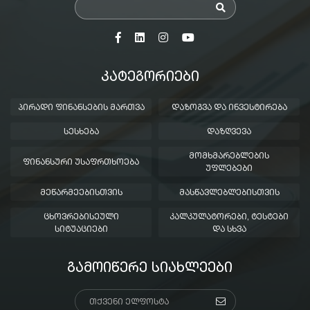
ᲙᲐᲢᲔᲒᲝᲠᲘᲔᲑᲘ
ᲞᲘᲠᲐᲓᲘ ᲤᲘᲜᲐᲜᲡᲔᲑᲘᲡ ᲛᲐᲠᲗᲕᲐ
ᲓᲐᲖᲝᲒᲕᲐ ᲓᲐ ᲘᲜᲕᲔᲡᲢᲘᲠᲔᲑᲐ
ᲡᲔᲡᲮᲔᲑᲐ
ᲓᲐᲖᲦᲕᲔᲕᲐ
ᲛᲝᲛᲮᲛᲐᲠᲔᲑᲚᲔᲑᲘᲡ
ᲤᲘᲜᲐᲜᲡᲣᲠᲘ ᲣᲡᲐᲤᲠᲗᲮᲝᲔᲑᲐ
ᲣᲤᲚᲔᲑᲔᲑᲘ
ᲛᲔᲬᲐᲠᲛᲔᲔᲑᲘᲡᲗᲕᲘᲡ
ᲛᲐᲡᲬᲐᲕᲚᲔᲑᲚᲔᲑᲘᲡᲗᲕᲘᲡ
ᲪᲮᲝᲕᲠᲔᲑᲘᲡᲔᲣᲚᲘ
ᲙᲐᲚᲙᲣᲚᲐᲢᲝᲠᲔᲑᲘ, ᲢᲔᲡᲢᲔᲑᲘ
ᲡᲘᲢᲣᲐᲪᲘᲔᲑᲘ
ᲓᲐ ᲡᲮᲕᲐ
ᲒᲐᲛᲝᲘᲬᲔᲠᲔ ᲡᲘᲐᲮᲚᲔᲔᲑᲘ