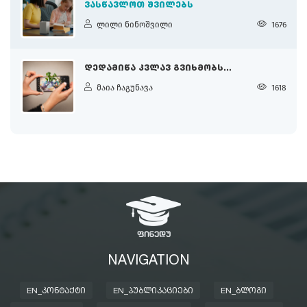
ᲕᲐᲡᲬᲐᲕᲚᲝᲗ ᲨᲕᲘᲚᲔᲑᲡ
ლილი ნინოშვილი
1676
ᲓᲔᲓᲐᲛᲘᲬᲐ ᲙᲕᲚᲐᲕ ᲒᲕᲘᲮᲛᲝᲑᲡ...
მაია ჩაგუნავა
1618
NAVIGATION
EN_ᲙᲝᲜᲢᲐᲥᲢᲘ
EN_ᲞᲣᲑᲚᲘᲙᲐᲪᲘᲔᲑᲘ
EN_ᲑᲚᲝᲒᲘ