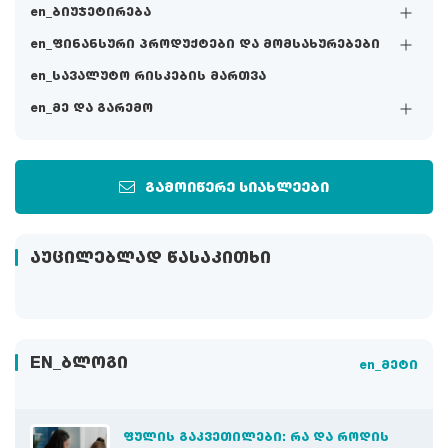
en_ბიუჯეტირება
en_ფინანსური პროდუქტები და მომსახურებები
en_სავალუტო რისკების მართვა
en_მე და გარემო
გამოიწერე სიახლეები
ᲐᲣᲪᲘᲚᲔᲑᲚᲐᲓ ᲬᲐᲡᲐᲙᲘᲗᲮᲘ
EN_ᲑᲚᲝᲒᲘ
en_მეტი
ᲤᲣᲚᲘᲡ ᲒᲐᲙᲕᲔᲗᲘᲚᲔᲑᲘ: ᲠᲐ ᲓᲐ ᲠᲝᲓᲘᲡ