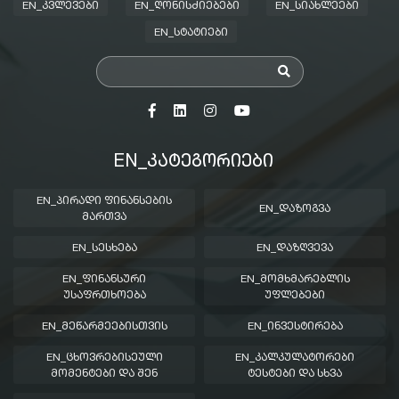
EN_ᲙᲕᲚᲔᲕᲔᲑᲘ
EN_ᲦᲝᲜᲘᲡᲫᲘᲔᲑᲔᲑᲘ
EN_ᲡᲘᲐᲮᲚᲔᲔᲑᲘ
EN_ᲡᲢᲐᲢᲘᲔᲑᲘ
EN_ᲙᲐᲢᲔᲒᲝᲠᲘᲔᲑᲘ
EN_ᲞᲘᲠᲐᲓᲘ ᲤᲘᲜᲐᲜᲡᲔᲑᲘᲡ
EN_ᲓᲐᲖᲝᲒᲕᲐ
ᲛᲐᲠᲗᲕᲐ
EN_ᲡᲔᲡᲮᲔᲑᲐ
EN_ᲓᲐᲖᲦᲕᲔᲕᲐ
EN_ᲤᲘᲜᲐᲜᲡᲣᲠᲘ
EN_ᲛᲝᲛᲮᲛᲐᲠᲔᲑᲚᲘᲡ
ᲣᲡᲐᲤᲠᲗᲮᲝᲔᲑᲐ
ᲣᲤᲚᲔᲑᲔᲑᲘ
EN_ᲛᲔᲬᲐᲠᲛᲔᲔᲑᲘᲡᲗᲕᲘᲡ
EN_ᲘᲜᲕᲔᲡᲢᲘᲠᲔᲑᲐ
EN_ᲪᲮᲝᲕᲠᲔᲑᲘᲡᲔᲣᲚᲘ
EN_ᲙᲐᲚᲙᲣᲚᲐᲢᲝᲠᲔᲑᲘ
ᲛᲝᲛᲔᲜᲢᲔᲑᲘ ᲓᲐ ᲨᲔᲜ
ᲢᲔᲡᲢᲔᲑᲘ ᲓᲐ ᲡᲮᲕᲐ