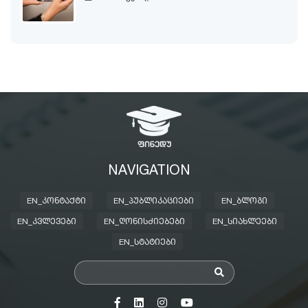
NAVIGATION
EN_ᲙᲝᲜᲢᲐᲥᲢᲘ
EN_ᲞᲣᲑᲚᲘᲙᲐᲪᲘᲔᲑᲘ
EN_ᲑᲚᲝᲒᲘ
EN_ᲙᲕᲚᲔᲕᲔᲑᲘ
EN_ᲦᲝᲜᲘᲡᲫᲘᲔᲑᲔᲑᲘ
EN_ᲡᲘᲐᲮᲚᲔᲔᲑᲘ
EN_ᲡᲢᲐᲢᲘᲔᲑᲘ