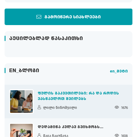
გამოიწერე სიახლეები
ᲐᲣᲪᲘᲚᲔᲑᲚᲐᲓ ᲬᲐᲡᲐᲙᲘᲗᲮᲘ
EN_ᲑᲚᲝᲒᲘ
en_მეტი
ᲤᲣᲚᲘᲡ ᲒᲐᲙᲕᲔᲗᲘᲚᲔᲑᲘ: ᲠᲐ ᲓᲐ ᲠᲝᲓᲘᲡ
ᲕᲐᲡᲬᲐᲕᲚᲝᲗ ᲨᲕᲘᲚᲔᲑᲡ
ლილი ნინოშვილი
1676
ᲓᲔᲓᲐᲛᲘᲬᲐ ᲙᲕᲚᲐᲕ ᲒᲕᲘᲮᲛᲝᲑᲡ...
მაია ჩაგუნავა
1618