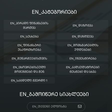
EN_ᲙᲐᲢᲔᲒᲝᲠᲘᲔᲑᲘ
EN_ᲞᲘᲠᲐᲓᲘ ᲤᲘᲜᲐᲜᲡᲔᲑᲘᲡ
EN_ᲓᲐᲖᲝᲒᲕᲐ
ᲛᲐᲠᲗᲕᲐ
EN_ᲡᲔᲡᲮᲔᲑᲐ
EN_ᲓᲐᲖᲦᲕᲔᲕᲐ
EN_ᲤᲘᲜᲐᲜᲡᲣᲠᲘ
EN_ᲛᲝᲛᲮᲛᲐᲠᲔᲑᲚᲘᲡ
ᲣᲡᲐᲤᲠᲗᲮᲝᲔᲑᲐ
ᲣᲤᲚᲔᲑᲔᲑᲘ
EN_ᲛᲔᲬᲐᲠᲛᲔᲔᲑᲘᲡᲗᲕᲘᲡ
EN_ᲘᲜᲕᲔᲡᲢᲘᲠᲔᲑᲐ
EN_ᲪᲮᲝᲕᲠᲔᲑᲘᲡᲔᲣᲚᲘ
EN_ᲙᲐᲚᲙᲣᲚᲐᲢᲝᲠᲔᲑᲘ
ᲛᲝᲛᲔᲜᲢᲔᲑᲘ ᲓᲐ ᲨᲔᲜ
ᲢᲔᲡᲢᲔᲑᲘ ᲓᲐ ᲡᲮᲕᲐ
EN_ᲡᲐᲪᲓᲔᲚᲘ ᲒᲕᲔᲠᲓᲘ 1
EN_ᲒᲐᲛᲝᲘᲬᲔᲠᲔ ᲡᲘᲐᲮᲚᲔᲔᲑᲘ