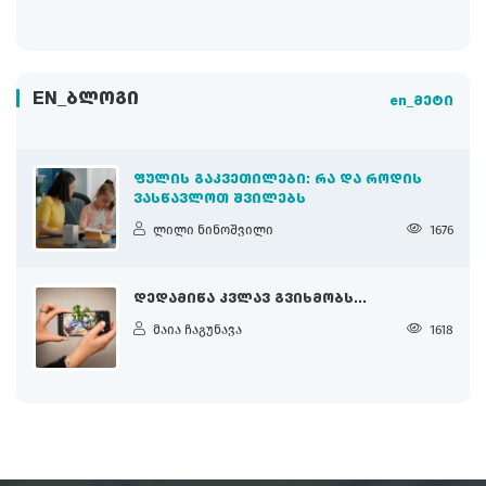
EN_ᲑᲚᲝᲒᲘ
en_მეტი
ᲤᲣᲚᲘᲡ ᲒᲐᲙᲕᲔᲗᲘᲚᲔᲑᲘ: ᲠᲐ ᲓᲐ ᲠᲝᲓᲘᲡ
ᲕᲐᲡᲬᲐᲕᲚᲝᲗ ᲨᲕᲘᲚᲔᲑᲡ
ლილი ნინოშვილი
1676
ᲓᲔᲓᲐᲛᲘᲬᲐ ᲙᲕᲚᲐᲕ ᲒᲕᲘᲮᲛᲝᲑᲡ...
მაია ჩაგუნავა
1618