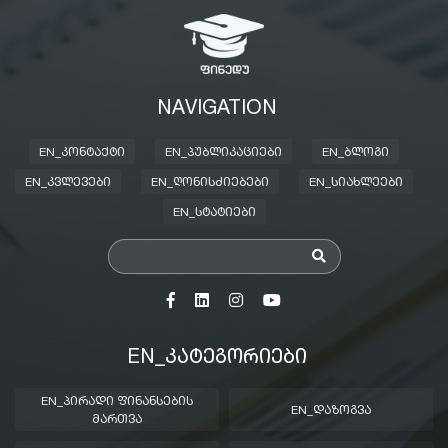
NAVIGATION
EN_ᲙᲝᲜᲢᲐᲥᲢᲘ
EN_ᲞᲣᲑᲚᲘᲙᲐᲪᲘᲔᲑᲘ
EN_ᲑᲚᲝᲒᲘ
EN_ᲙᲕᲚᲔᲕᲔᲑᲘ
EN_ᲦᲝᲜᲘᲡᲫᲘᲔᲑᲔᲑᲘ
EN_ᲡᲘᲐᲮᲚᲔᲔᲑᲘ
EN_ᲡᲢᲐᲢᲘᲔᲑᲘ
EN_ᲙᲐᲢᲔᲒᲝᲠᲘᲔᲑᲘ
EN_ᲞᲘᲠᲐᲓᲘ ᲤᲘᲜᲐᲜᲡᲔᲑᲘᲡ
EN_ᲓᲐᲖᲝᲒᲕᲐ
ᲛᲐᲠᲗᲕᲐ