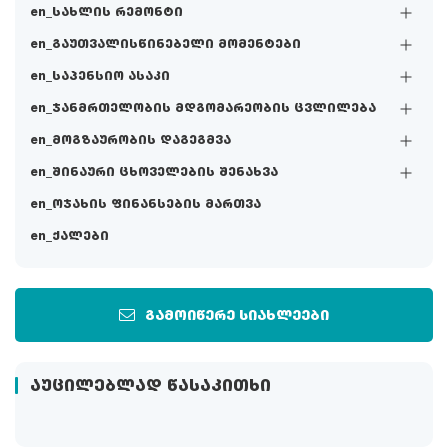
en_სახლის რემონტი
en_გაუთვალისწინებელი მომენტები
en_საპენსიო ასაკი
en_ჯანმრთელობის მდგომარეობის ცვლილება
en_მოგზაურობის დაგეგმვა
en_შინაური ცხოველების შენახვა
en_ოჯახის ფინანსების მართვა
en_ქალები
გამოიწერე სიახლეები
ᲐᲣᲪᲘᲚᲔᲑᲚᲐᲓ ᲬᲐᲡᲐᲙᲘᲗᲮᲘ