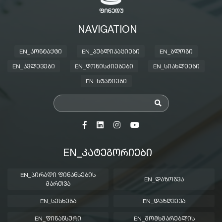
NAVIGATION
EN_ᲙᲝᲜᲢᲐᲥᲢᲘ
EN_ᲞᲣᲑᲚᲘᲙᲐᲪᲘᲔᲑᲘ
EN_ᲑᲚᲝᲒᲘ
EN_ᲙᲕᲚᲔᲕᲔᲑᲘ
EN_ᲦᲝᲜᲘᲡᲫᲘᲔᲑᲔᲑᲘ
EN_ᲡᲘᲐᲮᲚᲔᲔᲑᲘ
EN_ᲡᲢᲐᲢᲘᲔᲑᲘ
EN_ᲙᲐᲢᲔᲒᲝᲠᲘᲔᲑᲘ
EN_ᲞᲘᲠᲐᲓᲘ ᲤᲘᲜᲐᲜᲡᲔᲑᲘᲡ
EN_ᲓᲐᲖᲝᲒᲕᲐ
ᲛᲐᲠᲗᲕᲐ
EN_ᲡᲔᲡᲮᲔᲑᲐ
EN_ᲓᲐᲖᲦᲕᲔᲕᲐ
EN_ᲤᲘᲜᲐᲜᲡᲣᲠᲘ
EN_ᲛᲝᲛᲮᲛᲐᲠᲔᲑᲚᲘᲡ