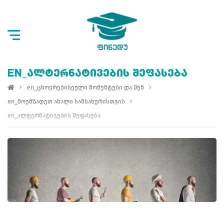
EN_ᲐᲚᲢᲔᲠᲜᲐᲢᲘᲕᲔᲑᲘᲡ ᲨᲔᲤᲐᲡᲔᲑᲐ
en_ცხოვრებისეული მომენტები და შენ
en_მოემზადეთ ახალი სამსახურისთვის
en_ალტერნატივების შეფასება