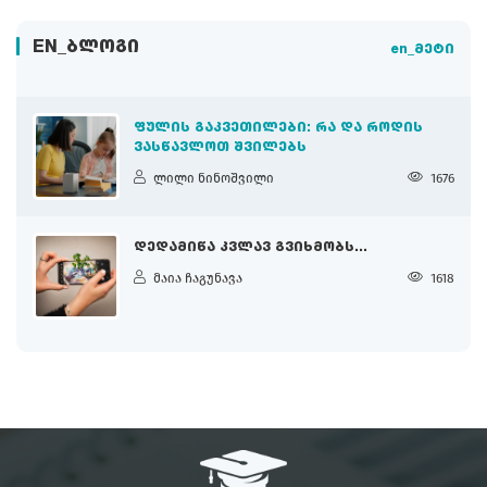
EN_ᲑᲚᲝᲒᲘ
en_მეტი
ᲤᲣᲚᲘᲡ ᲒᲐᲙᲕᲔᲗᲘᲚᲔᲑᲘ: ᲠᲐ ᲓᲐ ᲠᲝᲓᲘᲡ
ᲕᲐᲡᲬᲐᲕᲚᲝᲗ ᲨᲕᲘᲚᲔᲑᲡ
ლილი ნინოშვილი
1676
ᲓᲔᲓᲐᲛᲘᲬᲐ ᲙᲕᲚᲐᲕ ᲒᲕᲘᲮᲛᲝᲑᲡ...
მაია ჩაგუნავა
1618