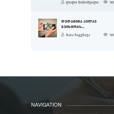
ლილი ნინოშვილი
16
ᲓᲔᲓᲐᲛᲘᲬᲐ ᲙᲕᲚᲐᲕ
ᲒᲕᲘᲮᲛᲝᲑᲡ...
მაია ჩაგუნავა
16
NAVIGATION