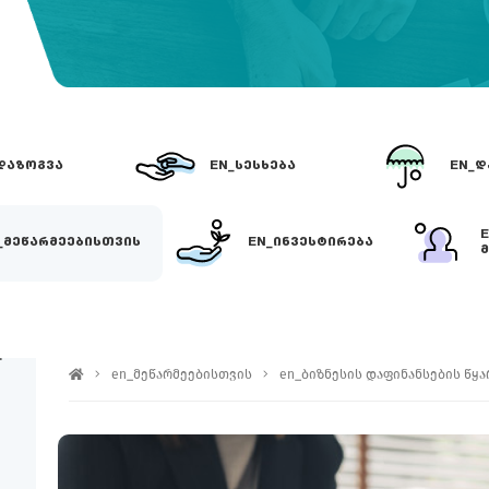
ᲓᲐᲖᲝᲒᲕᲐ
EN_ᲡᲔᲡᲮᲔᲑᲐ
EN_Დ
_ᲛᲔᲬᲐᲠᲛᲔᲔᲑᲘᲡᲗᲕᲘᲡ
EN_ᲘᲜᲕᲔᲡᲢᲘᲠᲔᲑᲐ
Მ
EN_ᲡᲮᲕᲐ ᲓᲐᲤᲘᲜᲐᲜᲡᲔᲑᲘᲡ ᲬᲧᲐ
en_მეწარმეებისთვის
en_ბიზნესის დაფინანსების წყ