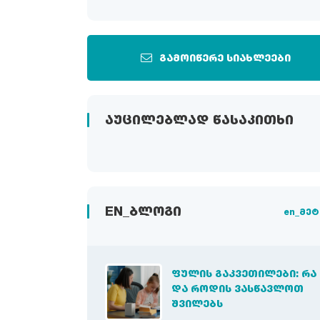
გამოიწერე სიახლეები
ᲐᲣᲪᲘᲚᲔᲑᲚᲐᲓ ᲬᲐᲡᲐᲙᲘᲗᲮᲘ
EN_ᲑᲚᲝᲒᲘ
en_მეტ
ᲤᲣᲚᲘᲡ ᲒᲐᲙᲕᲔᲗᲘᲚᲔᲑᲘ: ᲠᲐ
ᲓᲐ ᲠᲝᲓᲘᲡ ᲕᲐᲡᲬᲐᲕᲚᲝᲗ
ᲨᲕᲘᲚᲔᲑᲡ