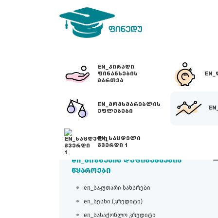
EN_ᲞᲘᲠᲐᲓᲘ
ᲤᲘᲜᲐᲜᲡᲔᲑᲘᲡ
EN_
ᲛᲐᲠᲗᲕᲐ
EN_ᲛᲝᲛᲮᲛᲐᲠᲔᲑᲚᲘᲡ
EN
ᲣᲤᲚᲔᲑᲔᲑᲘ
EN_ᲡᲐᲪᲓᲔᲚᲘ
ᲒᲕᲔᲠᲓᲘ 1
en_ბიზნესის დაფინანსების
წყაროები
en_საკუთარი სახსრები
en_სესხი (კრედიტი)
en_სასაქონლო კრედიტი