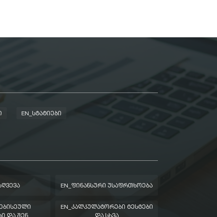
Ი
EN_ᲡᲢᲐᲢᲘᲔᲑᲘ
ᲖᲦᲕᲔᲕᲐ
EN_ᲤᲘᲜᲐᲜᲡᲣᲠᲘ ᲣᲡᲐᲤᲠᲗᲮᲝᲔᲑᲐ
ᲔᲑᲘᲡᲔᲣᲚᲘ
EN_ᲙᲐᲚᲙᲣᲚᲐᲢᲝᲠᲔᲑᲘ ᲢᲔᲡᲢᲔᲑᲘ
Ი ᲓᲐ ᲨᲔᲜ
ᲓᲐ ᲡᲮᲕᲐ