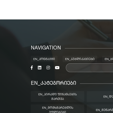
NAVIGATION
EN_ᲙᲝᲜᲢᲐᲥᲢᲘ
EN_ᲞᲣᲑᲚᲘᲙᲐᲪᲘᲔᲑᲘ
EN_
EN_ᲙᲐᲢᲔᲒᲝᲠᲘᲔᲑᲘ
EN_ᲞᲘᲠᲐᲓᲘ ᲤᲘᲜᲐᲜᲡᲔᲑᲘᲡ
EN_Დ
ᲛᲐᲠᲗᲕᲐ
EN_ᲛᲝᲛᲮᲛᲐᲠᲔᲑᲚᲘᲡ
EN_ᲛᲔᲬᲐᲠ
ᲣᲤᲚᲔᲑᲔᲑᲘ