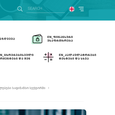
EN_ᲤᲘᲜᲐᲜᲡᲣᲠᲘ
ᲐᲖᲦᲕᲔᲕᲐ
ᲣᲡᲐᲤᲠᲗᲮᲝᲔᲑᲐ
EN_ᲪᲮᲝᲕᲠᲔᲑᲘᲡᲔᲣᲚᲘ
EN_ᲙᲐᲚᲙᲣᲚᲐᲢᲝᲠᲔᲑᲘ
ᲝᲛᲔᲜᲢᲔᲑᲘ ᲓᲐ ᲨᲔᲜ
ᲢᲔᲡᲢᲔᲑᲘ ᲓᲐ ᲡᲮᲕᲐ
ᲘᲖᲐᲪᲘᲐ
ლებები საფინანსო სექტორში