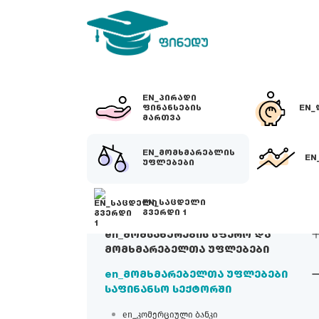
EN_ᲞᲘᲠᲐᲓᲘ
ᲤᲘᲜᲐᲜᲡᲔᲑᲘᲡ
EN_
ᲛᲐᲠᲗᲕᲐ
EN_ᲛᲝᲛᲮᲛᲐᲠᲔᲑᲚᲘᲡ
EN
ᲣᲤᲚᲔᲑᲔᲑᲘ
EN_ᲡᲐᲪᲓᲔᲚᲘ
ᲒᲕᲔᲠᲓᲘ 1
en_მომსახურების სფერო და
მომხმარებელთა უფლებები
en_მომხმარებელთა უფლებები
საფინანსო სექტორში
en_კომერციული ბანკი