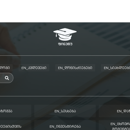
ᲑᲚᲝᲒᲘ
EN_ᲙᲕᲚᲔᲕᲔᲑᲘ
EN_ᲦᲝᲜᲘᲡᲫᲘᲔᲑᲔᲑᲘ
EN_ᲡᲘᲐᲮᲚᲔᲔᲑ
ᲐᲖᲝᲒᲕᲐ
EN_ᲡᲔᲡᲮᲔᲑᲐ
EN_ᲓᲐ
EN_ᲪᲮᲝᲕᲠ
ᲛᲔᲔᲑᲘᲡᲗᲕᲘᲡ
EN_ᲘᲜᲕᲔᲡᲢᲘᲠᲔᲑᲐ
ᲛᲝᲛᲔᲜᲢᲔᲑ