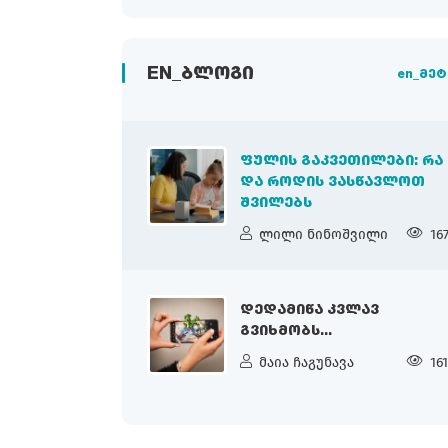
EN_ᲑᲚᲝᲒᲘ
en_მეტ
ᲤᲣᲚᲘᲡ ᲒᲐᲙᲕᲔᲗᲘᲚᲔᲑᲘ: ᲠᲐ
ᲓᲐ ᲠᲝᲓᲘᲡ ᲕᲐᲡᲬᲐᲕᲚᲝᲗ
ᲨᲕᲘᲚᲔᲑᲡ
ლილი ნინოშვილი
16
ᲓᲔᲓᲐᲛᲘᲬᲐ ᲙᲕᲚᲐᲕ
ᲒᲕᲘᲮᲛᲝᲑᲡ...
მაია ჩაგუნავა
16