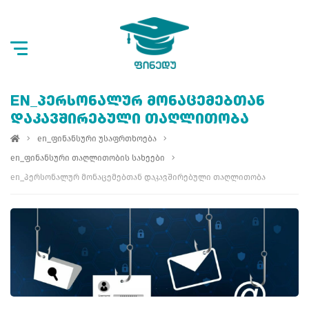
EN_ᲞᲔᲠᲡᲝᲜᲐᲚᲣᲠ ᲛᲝᲜᲐᲪᲔᲛᲔᲑᲗᲐᲜ
ᲓᲐᲙᲐᲕᲨᲘᲠᲔᲑᲣᲚᲘ ᲗᲐᲦᲚᲘᲗᲝᲑᲐ
en_ფინანსური უსაფრთხოება
en_ფინანსური თაღლითობის სახეები
en_პერსონალურ მონაცემებთან დაკავშირებული თაღლითობა