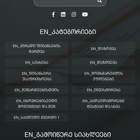
EN_ᲙᲐᲢᲔᲒᲝᲠᲘᲔᲑᲘ
EN_ᲞᲘᲠᲐᲓᲘ ᲤᲘᲜᲐᲜᲡᲔᲑᲘᲡ
EN_ᲓᲐᲖᲝᲒᲕᲐ
ᲛᲐᲠᲗᲕᲐ
EN_ᲡᲔᲡᲮᲔᲑᲐ
EN_ᲓᲐᲖᲦᲕᲔᲕᲐ
EN_ᲤᲘᲜᲐᲜᲡᲣᲠᲘ
EN_ᲛᲝᲛᲮᲛᲐᲠᲔᲑᲚᲘᲡ
ᲣᲡᲐᲤᲠᲗᲮᲝᲔᲑᲐ
ᲣᲤᲚᲔᲑᲔᲑᲘ
EN_ᲛᲔᲬᲐᲠᲛᲔᲔᲑᲘᲡᲗᲕᲘᲡ
EN_ᲘᲜᲕᲔᲡᲢᲘᲠᲔᲑᲐ
EN_ᲪᲮᲝᲕᲠᲔᲑᲘᲡᲔᲣᲚᲘ
EN_ᲙᲐᲚᲙᲣᲚᲐᲢᲝᲠᲔᲑᲘ
ᲛᲝᲛᲔᲜᲢᲔᲑᲘ ᲓᲐ ᲨᲔᲜ
ᲢᲔᲡᲢᲔᲑᲘ ᲓᲐ ᲡᲮᲕᲐ
EN_ᲡᲐᲪᲓᲔᲚᲘ ᲒᲕᲔᲠᲓᲘ 1
EN_ᲒᲐᲛᲝᲘᲬᲔᲠᲔ ᲡᲘᲐᲮᲚᲔᲔᲑᲘ