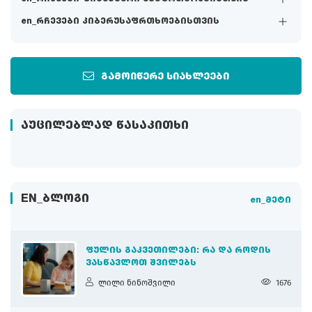
en_რჩევები კიბერუსაფრთხოებისთვის
გამოიწერე სიახლეები
ᲐᲣᲪᲘᲚᲔᲑᲚᲐᲓ ᲬᲐᲡᲐᲙᲘᲗᲮᲘ
EN_ᲑᲚᲝᲒᲘ
en_მეტი
ᲤᲣᲚᲘᲡ ᲒᲐᲙᲕᲔᲗᲘᲚᲔᲑᲘ: ᲠᲐ ᲓᲐ ᲠᲝᲓᲘᲡ
ᲕᲐᲡᲬᲐᲕᲚᲝᲗ ᲨᲕᲘᲚᲔᲑᲡ
ლილი ნინოშვილი
1676