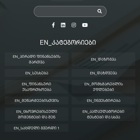
EN_ᲙᲐᲢᲔᲒᲝᲠᲘᲔᲑᲘ
EN_ᲞᲘᲠᲐᲓᲘ ᲤᲘᲜᲐᲜᲡᲔᲑᲘᲡ
EN_ᲓᲐᲖᲝᲒᲕᲐ
ᲛᲐᲠᲗᲕᲐ
EN_ᲡᲔᲡᲮᲔᲑᲐ
EN_ᲓᲐᲖᲦᲕᲔᲕᲐ
EN_ᲤᲘᲜᲐᲜᲡᲣᲠᲘ
EN_ᲛᲝᲛᲮᲛᲐᲠᲔᲑᲚᲘᲡ
ᲣᲡᲐᲤᲠᲗᲮᲝᲔᲑᲐ
ᲣᲤᲚᲔᲑᲔᲑᲘ
EN_ᲛᲔᲬᲐᲠᲛᲔᲔᲑᲘᲡᲗᲕᲘᲡ
EN_ᲘᲜᲕᲔᲡᲢᲘᲠᲔᲑᲐ
EN_ᲪᲮᲝᲕᲠᲔᲑᲘᲡᲔᲣᲚᲘ
EN_ᲙᲐᲚᲙᲣᲚᲐᲢᲝᲠᲔᲑᲘ
ᲛᲝᲛᲔᲜᲢᲔᲑᲘ ᲓᲐ ᲨᲔᲜ
ᲢᲔᲡᲢᲔᲑᲘ ᲓᲐ ᲡᲮᲕᲐ
EN_ᲡᲐᲪᲓᲔᲚᲘ ᲒᲕᲔᲠᲓᲘ 1