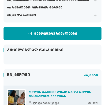
en_ფინანსური პროდუქტები და მომსახურებები
en_სავალუტო რისკების მართვა
en_მე და გარემო
გამოიწერე სიახლეები
ᲐᲣᲪᲘᲚᲔᲑᲚᲐᲓ ᲬᲐᲡᲐᲙᲘᲗᲮᲘ
EN_ᲑᲚᲝᲒᲘ
en_მეტი
ᲤᲣᲚᲘᲡ ᲒᲐᲙᲕᲔᲗᲘᲚᲔᲑᲘ: ᲠᲐ ᲓᲐ ᲠᲝᲓᲘᲡ
ᲕᲐᲡᲬᲐᲕᲚᲝᲗ ᲨᲕᲘᲚᲔᲑᲡ
ლილი ნინოშვილი
1676