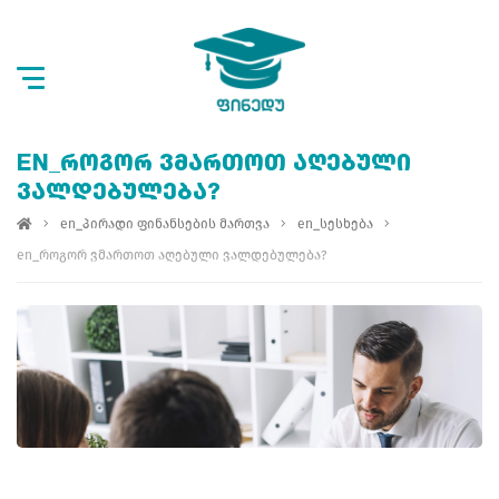
EN_ᲠᲝᲒᲝᲠ ᲕᲛᲐᲠᲗᲝᲗ ᲐᲦᲔᲑᲣᲚᲘ
ᲕᲐᲚᲓᲔᲑᲣᲚᲔᲑᲐ?
en_პირადი ფინანსების მართვა
en_სესხება
en_როგორ ვმართოთ აღებული ვალდებულება?