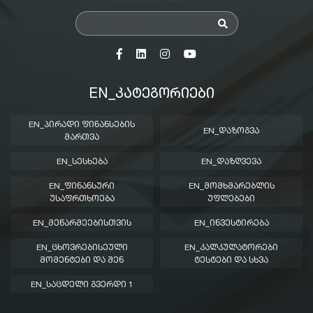
EN_ᲙᲐᲢᲔᲒᲝᲠᲘᲔᲑᲘ
EN_ᲞᲘᲠᲐᲓᲘ ᲤᲘᲜᲐᲜᲡᲔᲑᲘᲡ
EN_ᲓᲐᲖᲝᲒᲕᲐ
ᲛᲐᲠᲗᲕᲐ
EN_ᲡᲔᲡᲮᲔᲑᲐ
EN_ᲓᲐᲖᲦᲕᲔᲕᲐ
EN_ᲤᲘᲜᲐᲜᲡᲣᲠᲘ
EN_ᲛᲝᲛᲮᲛᲐᲠᲔᲑᲚᲘᲡ
ᲣᲡᲐᲤᲠᲗᲮᲝᲔᲑᲐ
ᲣᲤᲚᲔᲑᲔᲑᲘ
EN_ᲛᲔᲬᲐᲠᲛᲔᲔᲑᲘᲡᲗᲕᲘᲡ
EN_ᲘᲜᲕᲔᲡᲢᲘᲠᲔᲑᲐ
EN_ᲪᲮᲝᲕᲠᲔᲑᲘᲡᲔᲣᲚᲘ
EN_ᲙᲐᲚᲙᲣᲚᲐᲢᲝᲠᲔᲑᲘ
ᲛᲝᲛᲔᲜᲢᲔᲑᲘ ᲓᲐ ᲨᲔᲜ
ᲢᲔᲡᲢᲔᲑᲘ ᲓᲐ ᲡᲮᲕᲐ
EN_ᲡᲐᲪᲓᲔᲚᲘ ᲒᲕᲔᲠᲓᲘ 1