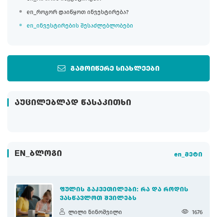
en_როგორ დაიწყოთ ინვესტირება?
en_ინვესტირების შესაძლებლობები
გამოიწერე სიახლეები
ᲐᲣᲪᲘᲚᲔᲑᲚᲐᲓ ᲬᲐᲡᲐᲙᲘᲗᲮᲘ
EN_ᲑᲚᲝᲒᲘ
en_მეტი
ᲤᲣᲚᲘᲡ ᲒᲐᲙᲕᲔᲗᲘᲚᲔᲑᲘ: ᲠᲐ ᲓᲐ ᲠᲝᲓᲘᲡ
ᲕᲐᲡᲬᲐᲕᲚᲝᲗ ᲨᲕᲘᲚᲔᲑᲡ
ლილი ნინოშვილი
1676