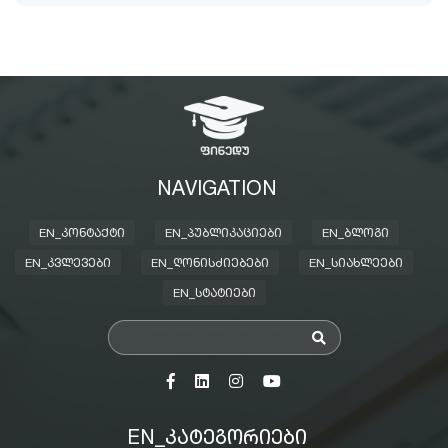
NAVIGATION
EN_ᲙᲝᲜᲢᲐᲥᲢᲘ
EN_ᲞᲣᲑᲚᲘᲙᲐᲪᲘᲔᲑᲘ
EN_ᲑᲚᲝᲒᲘ
EN_ᲙᲕᲚᲔᲕᲔᲑᲘ
EN_ᲦᲝᲜᲘᲡᲫᲘᲔᲑᲔᲑᲘ
EN_ᲡᲘᲐᲮᲚᲔᲔᲑᲘ
EN_ᲡᲢᲐᲢᲘᲔᲑᲘ
EN_ᲙᲐᲢᲔᲒᲝᲠᲘᲔᲑᲘ