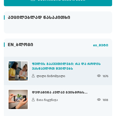
ᲐᲣᲪᲘᲚᲔᲑᲚᲐᲓ ᲬᲐᲡᲐᲙᲘᲗᲮᲘ
EN_ᲑᲚᲝᲒᲘ
en_მეტი
ᲤᲣᲚᲘᲡ ᲒᲐᲙᲕᲔᲗᲘᲚᲔᲑᲘ: ᲠᲐ ᲓᲐ ᲠᲝᲓᲘᲡ
ᲕᲐᲡᲬᲐᲕᲚᲝᲗ ᲨᲕᲘᲚᲔᲑᲡ
ლილი ნინოშვილი
1676
ᲓᲔᲓᲐᲛᲘᲬᲐ ᲙᲕᲚᲐᲕ ᲒᲕᲘᲮᲛᲝᲑᲡ...
მაია ჩაგუნავა
1618