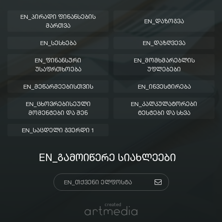
EN_ᲞᲘᲠᲐᲓᲘ ᲤᲘᲜᲐᲜᲡᲔᲑᲘᲡ
EN_ᲓᲐᲖᲝᲒᲕᲐ
ᲛᲐᲠᲗᲕᲐ
EN_ᲡᲔᲡᲮᲔᲑᲐ
EN_ᲓᲐᲖᲦᲕᲔᲕᲐ
EN_ᲤᲘᲜᲐᲜᲡᲣᲠᲘ
EN_ᲛᲝᲛᲮᲛᲐᲠᲔᲑᲚᲘᲡ
ᲣᲡᲐᲤᲠᲗᲮᲝᲔᲑᲐ
ᲣᲤᲚᲔᲑᲔᲑᲘ
EN_ᲛᲔᲬᲐᲠᲛᲔᲔᲑᲘᲡᲗᲕᲘᲡ
EN_ᲘᲜᲕᲔᲡᲢᲘᲠᲔᲑᲐ
EN_ᲪᲮᲝᲕᲠᲔᲑᲘᲡᲔᲣᲚᲘ
EN_ᲙᲐᲚᲙᲣᲚᲐᲢᲝᲠᲔᲑᲘ
ᲛᲝᲛᲔᲜᲢᲔᲑᲘ ᲓᲐ ᲨᲔᲜ
ᲢᲔᲡᲢᲔᲑᲘ ᲓᲐ ᲡᲮᲕᲐ
EN_ᲡᲐᲪᲓᲔᲚᲘ ᲒᲕᲔᲠᲓᲘ 1
EN_ᲒᲐᲛᲝᲘᲬᲔᲠᲔ ᲡᲘᲐᲮᲚᲔᲔᲑᲘ
created