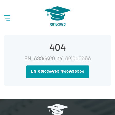
404
EN_ᲒᲕᲔᲠᲓᲘ ᲐᲠ ᲛᲝᲘᲫᲔᲑᲜᲐ
EN_ᲛᲗᲐᲕᲐᲠᲖᲔ ᲓᲐᲑᲠᲣᲜᲔᲑᲐ