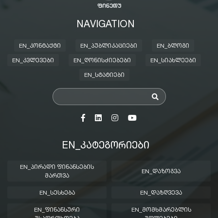
NAVIGATION
EN_ᲙᲝᲜᲢᲐᲥᲢᲘ
EN_ᲞᲣᲑᲚᲘᲙᲐᲪᲘᲔᲑᲘ
EN_ᲑᲚᲝᲒᲘ
EN_ᲙᲕᲚᲔᲕᲔᲑᲘ
EN_ᲦᲝᲜᲘᲡᲫᲘᲔᲑᲔᲑᲘ
EN_ᲡᲘᲐᲮᲚᲔᲔᲑᲘ
EN_ᲡᲢᲐᲢᲘᲔᲑᲘ
EN_ᲙᲐᲢᲔᲒᲝᲠᲘᲔᲑᲘ
EN_ᲞᲘᲠᲐᲓᲘ ᲤᲘᲜᲐᲜᲡᲔᲑᲘᲡ
EN_ᲓᲐᲖᲝᲒᲕᲐ
ᲛᲐᲠᲗᲕᲐ
EN_ᲡᲔᲡᲮᲔᲑᲐ
EN_ᲓᲐᲖᲦᲕᲔᲕᲐ
EN_ᲤᲘᲜᲐᲜᲡᲣᲠᲘ
EN_ᲛᲝᲛᲮᲛᲐᲠᲔᲑᲚᲘᲡ