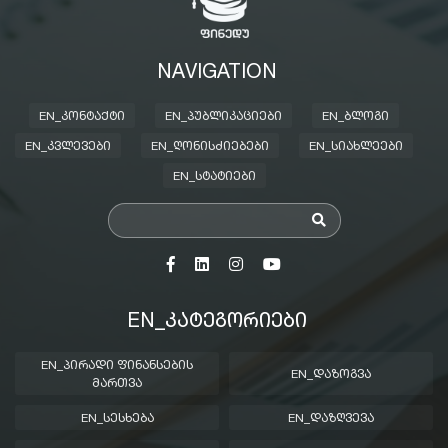
NAVIGATION
EN_ᲙᲝᲜᲢᲐᲥᲢᲘ
EN_ᲞᲣᲑᲚᲘᲙᲐᲪᲘᲔᲑᲘ
EN_ᲑᲚᲝᲒᲘ
EN_ᲙᲕᲚᲔᲕᲔᲑᲘ
EN_ᲦᲝᲜᲘᲡᲫᲘᲔᲑᲔᲑᲘ
EN_ᲡᲘᲐᲮᲚᲔᲔᲑᲘ
EN_ᲡᲢᲐᲢᲘᲔᲑᲘ
EN_ᲙᲐᲢᲔᲒᲝᲠᲘᲔᲑᲘ
EN_ᲞᲘᲠᲐᲓᲘ ᲤᲘᲜᲐᲜᲡᲔᲑᲘᲡ
EN_ᲓᲐᲖᲝᲒᲕᲐ
ᲛᲐᲠᲗᲕᲐ
EN_ᲡᲔᲡᲮᲔᲑᲐ
EN_ᲓᲐᲖᲦᲕᲔᲕᲐ