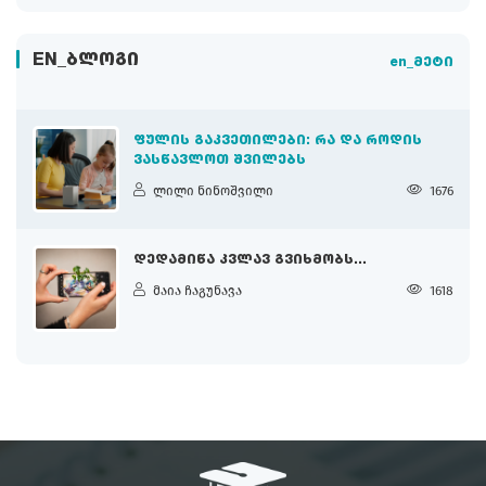
EN_ᲑᲚᲝᲒᲘ
en_მეტი
ᲤᲣᲚᲘᲡ ᲒᲐᲙᲕᲔᲗᲘᲚᲔᲑᲘ: ᲠᲐ ᲓᲐ ᲠᲝᲓᲘᲡ
ᲕᲐᲡᲬᲐᲕᲚᲝᲗ ᲨᲕᲘᲚᲔᲑᲡ
ლილი ნინოშვილი
1676
ᲓᲔᲓᲐᲛᲘᲬᲐ ᲙᲕᲚᲐᲕ ᲒᲕᲘᲮᲛᲝᲑᲡ...
მაია ჩაგუნავა
1618