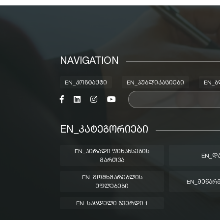
NAVIGATION
EN_ᲙᲝᲜᲢᲐᲥᲢᲘ
EN_ᲞᲣᲑᲚᲘᲙᲐᲪᲘᲔᲑᲘ
EN_
EN_ᲙᲐᲢᲔᲒᲝᲠᲘᲔᲑᲘ
EN_ᲞᲘᲠᲐᲓᲘ ᲤᲘᲜᲐᲜᲡᲔᲑᲘᲡ
EN_Დ
ᲛᲐᲠᲗᲕᲐ
EN_ᲛᲝᲛᲮᲛᲐᲠᲔᲑᲚᲘᲡ
EN_ᲛᲔᲬᲐᲠ
ᲣᲤᲚᲔᲑᲔᲑᲘ
EN_ᲡᲐᲪᲓᲔᲚᲘ ᲒᲕᲔᲠᲓᲘ 1