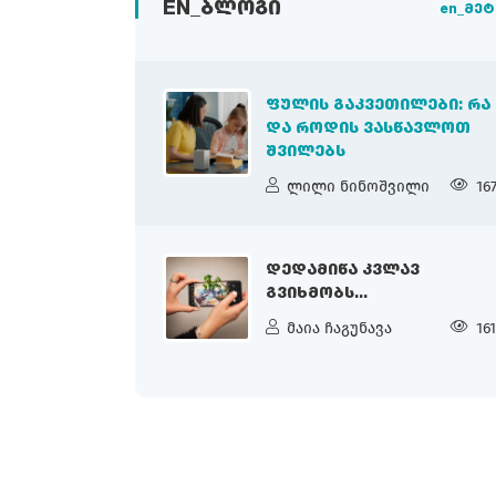
EN_ᲑᲚᲝᲒᲘ
en_მეტ
ᲤᲣᲚᲘᲡ ᲒᲐᲙᲕᲔᲗᲘᲚᲔᲑᲘ: ᲠᲐ
ᲓᲐ ᲠᲝᲓᲘᲡ ᲕᲐᲡᲬᲐᲕᲚᲝᲗ
ᲨᲕᲘᲚᲔᲑᲡ
ლილი ნინოშვილი
16
ᲓᲔᲓᲐᲛᲘᲬᲐ ᲙᲕᲚᲐᲕ
ᲒᲕᲘᲮᲛᲝᲑᲡ...
მაია ჩაგუნავა
16