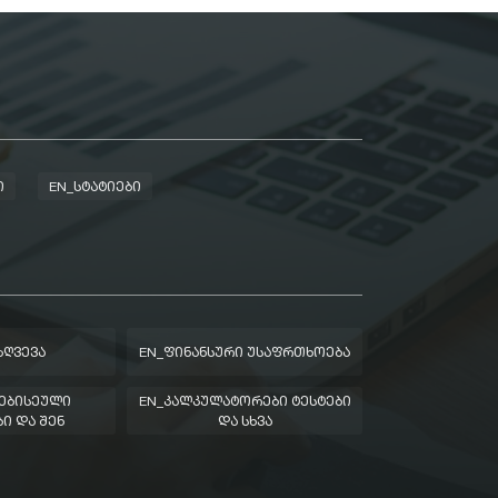
Ი
EN_ᲡᲢᲐᲢᲘᲔᲑᲘ
ᲖᲦᲕᲔᲕᲐ
EN_ᲤᲘᲜᲐᲜᲡᲣᲠᲘ ᲣᲡᲐᲤᲠᲗᲮᲝᲔᲑᲐ
ᲔᲑᲘᲡᲔᲣᲚᲘ
EN_ᲙᲐᲚᲙᲣᲚᲐᲢᲝᲠᲔᲑᲘ ᲢᲔᲡᲢᲔᲑᲘ
Ი ᲓᲐ ᲨᲔᲜ
ᲓᲐ ᲡᲮᲕᲐ