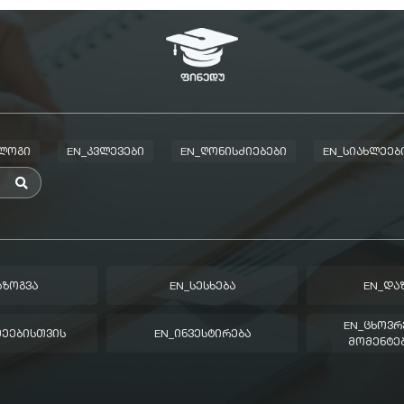
ᲑᲚᲝᲒᲘ
EN_ᲙᲕᲚᲔᲕᲔᲑᲘ
EN_ᲦᲝᲜᲘᲡᲫᲘᲔᲑᲔᲑᲘ
EN_ᲡᲘᲐᲮᲚᲔᲔᲑ
ᲐᲖᲝᲒᲕᲐ
EN_ᲡᲔᲡᲮᲔᲑᲐ
EN_ᲓᲐ
EN_ᲪᲮᲝᲕᲠ
ᲛᲔᲔᲑᲘᲡᲗᲕᲘᲡ
EN_ᲘᲜᲕᲔᲡᲢᲘᲠᲔᲑᲐ
ᲛᲝᲛᲔᲜᲢᲔᲑ