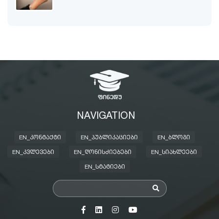
NAVIGATION
EN_ᲙᲝᲜᲢᲐᲥᲢᲘ
EN_ᲞᲣᲑᲚᲘᲙᲐᲪᲘᲔᲑᲘ
EN_ᲑᲚᲝᲒᲘ
EN_ᲙᲕᲚᲔᲕᲔᲑᲘ
EN_ᲦᲝᲜᲘᲡᲫᲘᲔᲑᲔᲑᲘ
EN_ᲡᲘᲐᲮᲚᲔᲔᲑᲘ
EN_ᲡᲢᲐᲢᲘᲔᲑᲘ