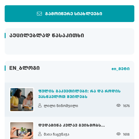
გამოიწერე სიახლეები
ᲐᲣᲪᲘᲚᲔᲑᲚᲐᲓ ᲬᲐᲡᲐᲙᲘᲗᲮᲘ
EN_ᲑᲚᲝᲒᲘ
en_მეტი
ᲤᲣᲚᲘᲡ ᲒᲐᲙᲕᲔᲗᲘᲚᲔᲑᲘ: ᲠᲐ ᲓᲐ ᲠᲝᲓᲘᲡ
ᲕᲐᲡᲬᲐᲕᲚᲝᲗ ᲨᲕᲘᲚᲔᲑᲡ
ლილი ნინოშვილი
1676
ᲓᲔᲓᲐᲛᲘᲬᲐ ᲙᲕᲚᲐᲕ ᲒᲕᲘᲮᲛᲝᲑᲡ...
მაია ჩაგუნავა
1618