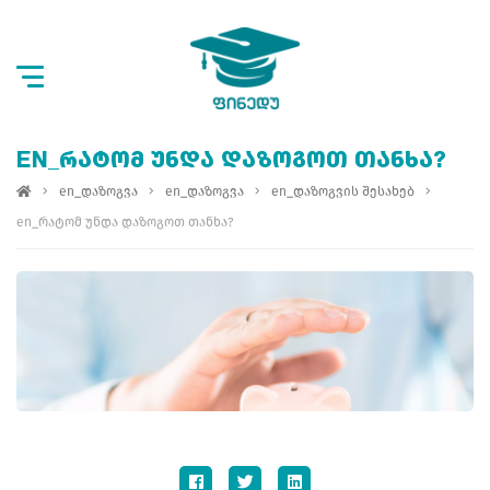
EN_ᲠᲐᲢᲝᲛ ᲣᲜᲓᲐ ᲓᲐᲖᲝᲒᲝᲗ ᲗᲐᲜᲮᲐ?
en_დაზოგვა
en_დაზოგვა
en_დაზოგვის შესახებ
en_რატომ უნდა დაზოგოთ თანხა?