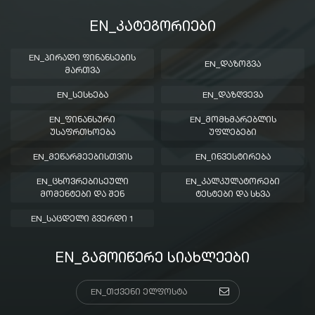
EN_ᲙᲐᲢᲔᲒᲝᲠᲘᲔᲑᲘ
EN_ᲞᲘᲠᲐᲓᲘ ᲤᲘᲜᲐᲜᲡᲔᲑᲘᲡ
EN_ᲓᲐᲖᲝᲒᲕᲐ
ᲛᲐᲠᲗᲕᲐ
EN_ᲡᲔᲡᲮᲔᲑᲐ
EN_ᲓᲐᲖᲦᲕᲔᲕᲐ
EN_ᲤᲘᲜᲐᲜᲡᲣᲠᲘ
EN_ᲛᲝᲛᲮᲛᲐᲠᲔᲑᲚᲘᲡ
ᲣᲡᲐᲤᲠᲗᲮᲝᲔᲑᲐ
ᲣᲤᲚᲔᲑᲔᲑᲘ
EN_ᲛᲔᲬᲐᲠᲛᲔᲔᲑᲘᲡᲗᲕᲘᲡ
EN_ᲘᲜᲕᲔᲡᲢᲘᲠᲔᲑᲐ
EN_ᲪᲮᲝᲕᲠᲔᲑᲘᲡᲔᲣᲚᲘ
EN_ᲙᲐᲚᲙᲣᲚᲐᲢᲝᲠᲔᲑᲘ
ᲛᲝᲛᲔᲜᲢᲔᲑᲘ ᲓᲐ ᲨᲔᲜ
ᲢᲔᲡᲢᲔᲑᲘ ᲓᲐ ᲡᲮᲕᲐ
EN_ᲡᲐᲪᲓᲔᲚᲘ ᲒᲕᲔᲠᲓᲘ 1
EN_ᲒᲐᲛᲝᲘᲬᲔᲠᲔ ᲡᲘᲐᲮᲚᲔᲔᲑᲘ