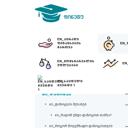
EN_ᲞᲘᲠᲐᲓᲘ
ᲤᲘᲜᲐᲜᲡᲔᲑᲘᲡ
EN_
ᲛᲐᲠᲗᲕᲐ
EN_ᲛᲝᲛᲮᲛᲐᲠᲔᲑᲚᲘᲡ
EN
ᲣᲤᲚᲔᲑᲔᲑᲘ
EN_ᲡᲐᲪᲓᲔᲚᲘ
ᲒᲕᲔᲠᲓᲘ 1
en_დაზოგვა
en_დაზოგვის შესახებ
en_რატომ უნდა დაზოგოთ თანხა?
en_როგორ მოვემზადო დაზოგისთვის