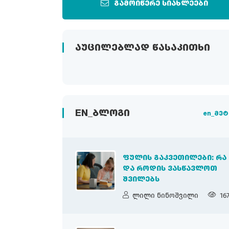
გამოიწერე სიახლეები
ᲐᲣᲪᲘᲚᲔᲑᲚᲐᲓ ᲬᲐᲡᲐᲙᲘᲗᲮᲘ
EN_ᲑᲚᲝᲒᲘ
en_მეტ
ᲤᲣᲚᲘᲡ ᲒᲐᲙᲕᲔᲗᲘᲚᲔᲑᲘ: ᲠᲐ
ᲓᲐ ᲠᲝᲓᲘᲡ ᲕᲐᲡᲬᲐᲕᲚᲝᲗ
ᲨᲕᲘᲚᲔᲑᲡ
ლილი ნინოშვილი
16