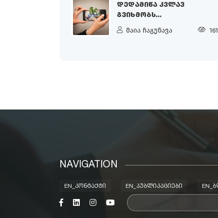
ᲓᲔᲓᲐᲛᲘᲬᲐ ᲙᲕᲚᲐᲕ
ᲒᲕᲘᲮᲛᲝᲑᲡ...
მაია ჩაგუნავა
16
NAVIGATION
EN_ᲙᲝᲜᲢᲐᲥᲢᲘ
EN_ᲞᲣᲑᲚᲘᲙᲐᲪᲘᲔᲑᲘ
EN_