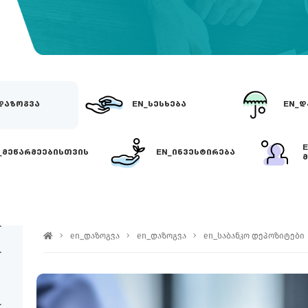
ᲓᲐᲖᲝᲒᲕᲐ
EN_ᲡᲔᲡᲮᲔᲑᲐ
EN_Დ
_ᲛᲔᲬᲐᲠᲛᲔᲔᲑᲘᲡᲗᲕᲘᲡ
EN_ᲘᲜᲕᲔᲡᲢᲘᲠᲔᲑᲐ
Მ
EN_ᲓᲔᲞᲝᲖᲘᲢᲘᲡ ᲞᲘᲠᲝᲑᲔᲑᲘ
en_დაზოგვა
en_დაზოგვა
en_საბანკო დეპოზიტები