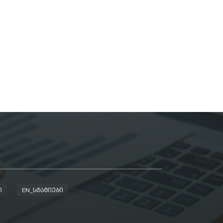
Ი
EN_ᲡᲢᲐᲢᲘᲔᲑᲘ