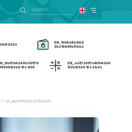
EN_ᲤᲘᲜᲐᲜᲡᲣᲠᲘ
ᲐᲖᲦᲕᲔᲕᲐ
ᲣᲡᲐᲤᲠᲗᲮᲝᲔᲑᲐ
EN_ᲪᲮᲝᲕᲠᲔᲑᲘᲡᲔᲣᲚᲘ
EN_ᲙᲐᲚᲙᲣᲚᲐᲢᲝᲠᲔᲑᲘ
ᲝᲛᲔᲜᲢᲔᲑᲘ ᲓᲐ ᲨᲔᲜ
ᲢᲔᲡᲢᲔᲑᲘ ᲓᲐ ᲡᲮᲕᲐ
en_დეპოზიტის პირობები