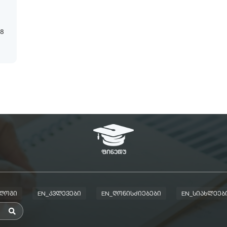
18
ᲑᲚᲝᲒᲘ
EN_ᲙᲕᲚᲔᲕᲔᲑᲘ
EN_ᲦᲝᲜᲘᲡᲫᲘᲔᲑᲔᲑᲘ
EN_ᲡᲘᲐᲮᲚᲔᲔᲑ