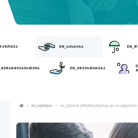
ᲓᲐᲖᲝᲒᲕᲐ
EN_ᲡᲔᲡᲮᲔᲑᲐ
EN_Დ
_ᲛᲔᲬᲐᲠᲛᲔᲔᲑᲘᲡᲗᲕᲘᲡ
EN_ᲘᲜᲕᲔᲡᲢᲘᲠᲔᲑᲐ
Მ
EN_ᲡᲔᲡᲮᲘᲡ ᲣᲖᲠᲣᲜᲕᲔᲚᲧᲝᲤᲐ 
en_სესხება
en_სესხის უზრუნველყოფა და თავდებობა