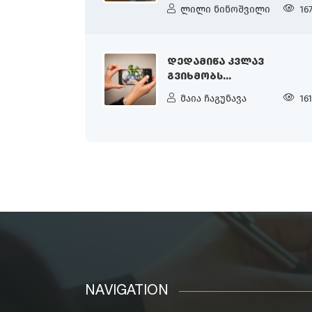
ლილი ნინოშვილი
16
ᲓᲔᲓᲐᲛᲘᲬᲐ ᲙᲕᲚᲐᲕ
ᲒᲕᲘᲮᲛᲝᲑᲡ...
მაია ჩაგუნავა
16
NAVIGATION