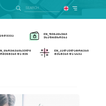
EN_ᲤᲘᲜᲐᲜᲡᲣᲠᲘ
ᲐᲖᲦᲕᲔᲕᲐ
ᲣᲡᲐᲤᲠᲗᲮᲝᲔᲑᲐ
EN_ᲪᲮᲝᲕᲠᲔᲑᲘᲡᲔᲣᲚᲘ
EN_ᲙᲐᲚᲙᲣᲚᲐᲢᲝᲠᲔᲑᲘ
ᲝᲛᲔᲜᲢᲔᲑᲘ ᲓᲐ ᲨᲔᲜ
ᲢᲔᲡᲢᲔᲑᲘ ᲓᲐ ᲡᲮᲕᲐ
ᲓᲐ ᲗᲐᲕᲓᲔᲑᲝᲑᲐ