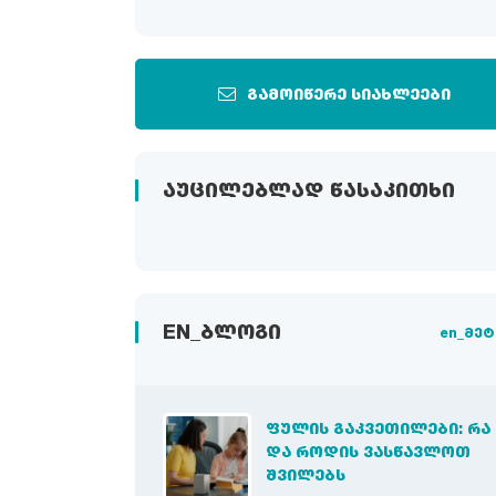
გამოიწერე სიახლეები
ᲐᲣᲪᲘᲚᲔᲑᲚᲐᲓ ᲬᲐᲡᲐᲙᲘᲗᲮᲘ
EN_ᲑᲚᲝᲒᲘ
en_მეტ
ᲤᲣᲚᲘᲡ ᲒᲐᲙᲕᲔᲗᲘᲚᲔᲑᲘ: ᲠᲐ
ᲓᲐ ᲠᲝᲓᲘᲡ ᲕᲐᲡᲬᲐᲕᲚᲝᲗ
ᲨᲕᲘᲚᲔᲑᲡ