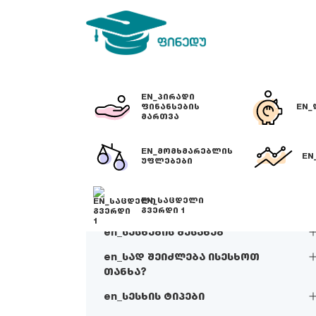
EN_ᲞᲘᲠᲐᲓᲘ
ᲤᲘᲜᲐᲜᲡᲔᲑᲘᲡ
EN_
ᲛᲐᲠᲗᲕᲐ
EN_ᲛᲝᲛᲮᲛᲐᲠᲔᲑᲚᲘᲡ
EN
ᲣᲤᲚᲔᲑᲔᲑᲘ
EN_ᲡᲐᲪᲓᲔᲚᲘ
ᲒᲕᲔᲠᲓᲘ 1
en_სესხების შესახებ
en_სად შეიძლება ისესხოთ
თანხა?
en_სესხის ტიპები