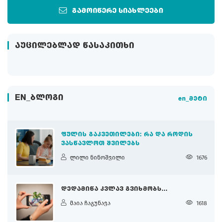
გამოიწერე სიახლეები
ᲐᲣᲪᲘᲚᲔᲑᲚᲐᲓ ᲬᲐᲡᲐᲙᲘᲗᲮᲘ
EN_ᲑᲚᲝᲒᲘ
en_მეტი
ᲤᲣᲚᲘᲡ ᲒᲐᲙᲕᲔᲗᲘᲚᲔᲑᲘ: ᲠᲐ ᲓᲐ ᲠᲝᲓᲘᲡ
ᲕᲐᲡᲬᲐᲕᲚᲝᲗ ᲨᲕᲘᲚᲔᲑᲡ
ლილი ნინოშვილი
1676
ᲓᲔᲓᲐᲛᲘᲬᲐ ᲙᲕᲚᲐᲕ ᲒᲕᲘᲮᲛᲝᲑᲡ...
მაია ჩაგუნავა
1618