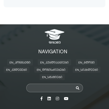
NAVIGATION
EN_ᲙᲝᲜᲢᲐᲥᲢᲘ
EN_ᲞᲣᲑᲚᲘᲙᲐᲪᲘᲔᲑᲘ
EN_ᲑᲚᲝᲒᲘ
EN_ᲙᲕᲚᲔᲕᲔᲑᲘ
EN_ᲦᲝᲜᲘᲡᲫᲘᲔᲑᲔᲑᲘ
EN_ᲡᲘᲐᲮᲚᲔᲔᲑᲘ
EN_ᲡᲢᲐᲢᲘᲔᲑᲘ