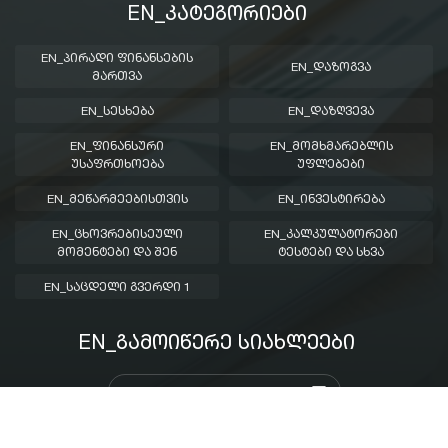
EN_ᲙᲐᲢᲔᲒᲝᲠᲘᲔᲑᲘ
EN_ᲞᲘᲠᲐᲓᲘ ᲤᲘᲜᲐᲜᲡᲔᲑᲘᲡ
EN_ᲓᲐᲖᲝᲒᲕᲐ
ᲛᲐᲠᲗᲕᲐ
EN_ᲡᲔᲡᲮᲔᲑᲐ
EN_ᲓᲐᲖᲦᲕᲔᲕᲐ
EN_ᲤᲘᲜᲐᲜᲡᲣᲠᲘ
EN_ᲛᲝᲛᲮᲛᲐᲠᲔᲑᲚᲘᲡ
ᲣᲡᲐᲤᲠᲗᲮᲝᲔᲑᲐ
ᲣᲤᲚᲔᲑᲔᲑᲘ
EN_ᲛᲔᲬᲐᲠᲛᲔᲔᲑᲘᲡᲗᲕᲘᲡ
EN_ᲘᲜᲕᲔᲡᲢᲘᲠᲔᲑᲐ
EN_ᲪᲮᲝᲕᲠᲔᲑᲘᲡᲔᲣᲚᲘ
EN_ᲙᲐᲚᲙᲣᲚᲐᲢᲝᲠᲔᲑᲘ
ᲛᲝᲛᲔᲜᲢᲔᲑᲘ ᲓᲐ ᲨᲔᲜ
ᲢᲔᲡᲢᲔᲑᲘ ᲓᲐ ᲡᲮᲕᲐ
EN_ᲡᲐᲪᲓᲔᲚᲘ ᲒᲕᲔᲠᲓᲘ 1
EN_ᲒᲐᲛᲝᲘᲬᲔᲠᲔ ᲡᲘᲐᲮᲚᲔᲔᲑᲘ
created