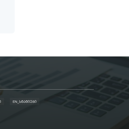
Ი
EN_ᲡᲢᲐᲢᲘᲔᲑᲘ