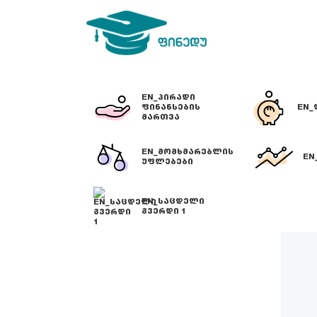
EN_ᲞᲘᲠᲐᲓᲘ
ᲤᲘᲜᲐᲜᲡᲔᲑᲘᲡ
EN_
ᲛᲐᲠᲗᲕᲐ
EN_ᲛᲝᲛᲮᲛᲐᲠᲔᲑᲚᲘᲡ
EN
ᲣᲤᲚᲔᲑᲔᲑᲘ
EN_ᲡᲐᲪᲓᲔᲚᲘ
ᲒᲕᲔᲠᲓᲘ 1