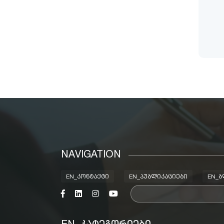
NAVIGATION
EN_ᲙᲝᲜᲢᲐᲥᲢᲘ
EN_ᲞᲣᲑᲚᲘᲙᲐᲪᲘᲔᲑᲘ
EN_