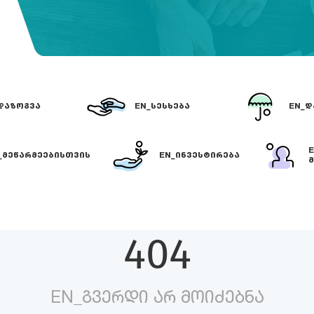
ᲓᲐᲖᲝᲒᲕᲐ
EN_ᲡᲔᲡᲮᲔᲑᲐ
EN_Დ
_ᲛᲔᲬᲐᲠᲛᲔᲔᲑᲘᲡᲗᲕᲘᲡ
EN_ᲘᲜᲕᲔᲡᲢᲘᲠᲔᲑᲐ
Მ
404
EN_ᲒᲕᲔᲠᲓᲘ ᲐᲠ ᲛᲝᲘᲫᲔᲑᲜᲐ