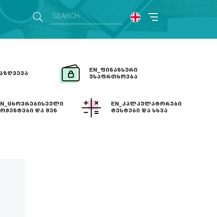
EN_ᲤᲘᲜᲐᲜᲡᲣᲠᲘ
ᲐᲖᲦᲕᲔᲕᲐ
ᲣᲡᲐᲤᲠᲗᲮᲝᲔᲑᲐ
EN_ᲪᲮᲝᲕᲠᲔᲑᲘᲡᲔᲣᲚᲘ
EN_ᲙᲐᲚᲙᲣᲚᲐᲢᲝᲠᲔᲑᲘ
ᲝᲛᲔᲜᲢᲔᲑᲘ ᲓᲐ ᲨᲔᲜ
ᲢᲔᲡᲢᲔᲑᲘ ᲓᲐ ᲡᲮᲕᲐ