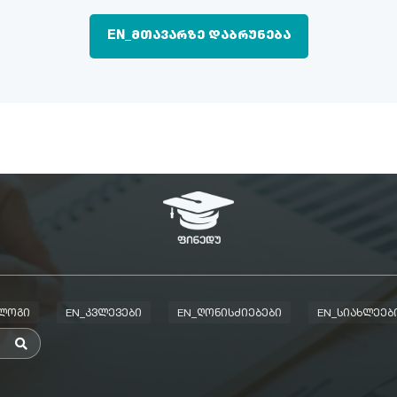
EN_ᲛᲗᲐᲕᲐᲠᲖᲔ ᲓᲐᲑᲠᲣᲜᲔᲑᲐ
ᲑᲚᲝᲒᲘ
EN_ᲙᲕᲚᲔᲕᲔᲑᲘ
EN_ᲦᲝᲜᲘᲡᲫᲘᲔᲑᲔᲑᲘ
EN_ᲡᲘᲐᲮᲚᲔᲔᲑ