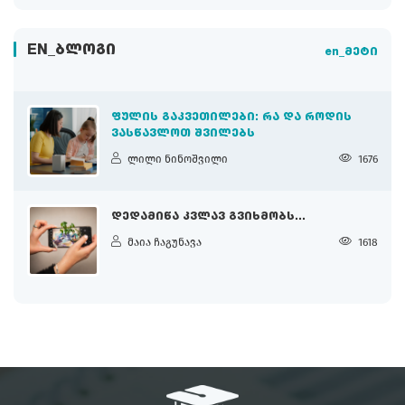
EN_ᲑᲚᲝᲒᲘ
en_მეტი
ᲤᲣᲚᲘᲡ ᲒᲐᲙᲕᲔᲗᲘᲚᲔᲑᲘ: ᲠᲐ ᲓᲐ ᲠᲝᲓᲘᲡ
ᲕᲐᲡᲬᲐᲕᲚᲝᲗ ᲨᲕᲘᲚᲔᲑᲡ
ლილი ნინოშვილი
1676
ᲓᲔᲓᲐᲛᲘᲬᲐ ᲙᲕᲚᲐᲕ ᲒᲕᲘᲮᲛᲝᲑᲡ...
მაია ჩაგუნავა
1618