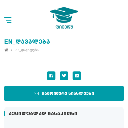
EN_ᲓᲐᲕᲐᲚᲔᲑᲐ
en_დავალება
გამოიწერე სიახლეები
ᲐᲣᲪᲘᲚᲔᲑᲚᲐᲓ ᲬᲐᲡᲐᲙᲘᲗᲮᲘ