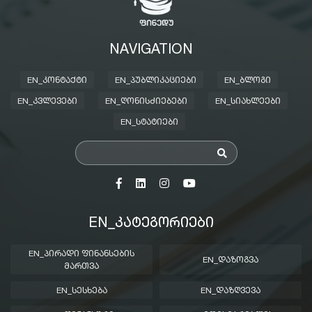
NAVIGATION
EN_ᲙᲝᲜᲢᲐᲥᲢᲘ
EN_ᲞᲣᲑᲚᲘᲙᲐᲪᲘᲔᲑᲘ
EN_ᲑᲚᲝᲒᲘ
EN_ᲙᲕᲚᲔᲕᲔᲑᲘ
EN_ᲦᲝᲜᲘᲡᲫᲘᲔᲑᲔᲑᲘ
EN_ᲡᲘᲐᲮᲚᲔᲔᲑᲘ
EN_ᲡᲢᲐᲢᲘᲔᲑᲘ
EN_ᲙᲐᲢᲔᲒᲝᲠᲘᲔᲑᲘ
EN_ᲞᲘᲠᲐᲓᲘ ᲤᲘᲜᲐᲜᲡᲔᲑᲘᲡ
EN_ᲓᲐᲖᲝᲒᲕᲐ
ᲛᲐᲠᲗᲕᲐ
EN_ᲡᲔᲡᲮᲔᲑᲐ
EN_ᲓᲐᲖᲦᲕᲔᲕᲐ