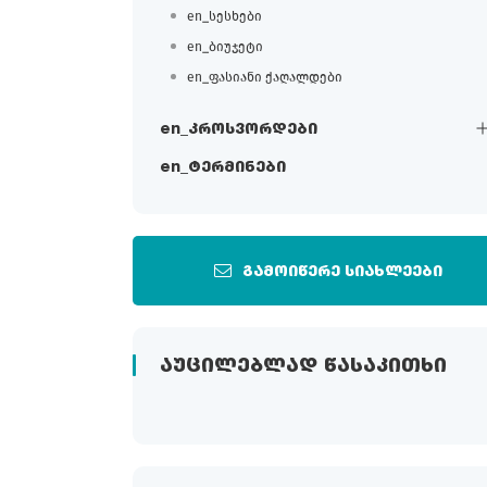
en_სესხები
en_ბიუჯეტი
en_ფასიანი ქაღალდები
en_კროსვორდები
en_ტერმინები
გამოიწერე სიახლეები
ᲐᲣᲪᲘᲚᲔᲑᲚᲐᲓ ᲬᲐᲡᲐᲙᲘᲗᲮᲘ