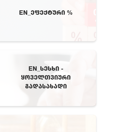
EN_ᲔᲤᲔᲥᲢᲣᲠᲘ %
EN_ᲡᲔᲡᲮᲘ -
ᲧᲝᲕᲔᲚᲗᲕᲘᲣᲠᲘ
ᲒᲐᲓᲐᲡᲐᲮᲐᲓᲘ