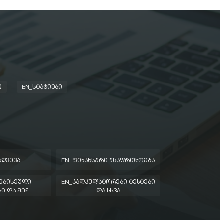
Ი
EN_ᲡᲢᲐᲢᲘᲔᲑᲘ
ᲖᲦᲕᲔᲕᲐ
EN_ᲤᲘᲜᲐᲜᲡᲣᲠᲘ ᲣᲡᲐᲤᲠᲗᲮᲝᲔᲑᲐ
ᲔᲑᲘᲡᲔᲣᲚᲘ
EN_ᲙᲐᲚᲙᲣᲚᲐᲢᲝᲠᲔᲑᲘ ᲢᲔᲡᲢᲔᲑᲘ
Ი ᲓᲐ ᲨᲔᲜ
ᲓᲐ ᲡᲮᲕᲐ