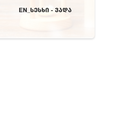
EN_ᲡᲔᲡᲮᲘ - ᲕᲐᲓᲐ