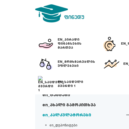
EN_ᲞᲘᲠᲐᲓᲘ
ᲤᲘᲜᲐᲜᲡᲔᲑᲘᲡ
EN_
ᲛᲐᲠᲗᲕᲐ
EN_ᲛᲝᲛᲮᲛᲐᲠᲔᲑᲚᲘᲡ
EN
ᲣᲤᲚᲔᲑᲔᲑᲘ
EN_ᲡᲐᲪᲓᲔᲚᲘ
ᲒᲕᲔᲠᲓᲘ 1
en_ტესტები
en_ახალი გამოკითხვა
en_კალკულატორები
en_დეპოზიტები