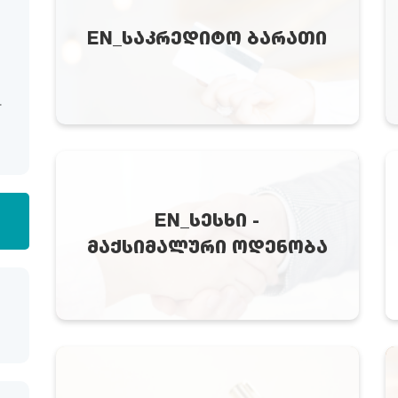
EN_ᲡᲐᲙᲠᲔᲓᲘᲢᲝ ᲑᲐᲠᲐᲗᲘ
EN_ᲡᲔᲡᲮᲘ -
ᲛᲐᲥᲡᲘᲛᲐᲚᲣᲠᲘ ᲝᲓᲔᲜᲝᲑᲐ