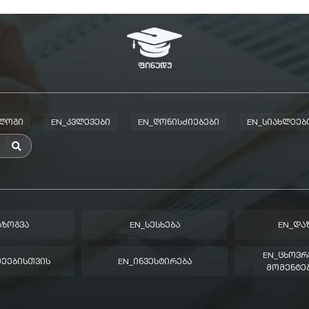
ᲑᲚᲝᲒᲘ
EN_ᲙᲕᲚᲔᲕᲔᲑᲘ
EN_ᲦᲝᲜᲘᲡᲫᲘᲔᲑᲔᲑᲘ
EN_ᲡᲘᲐᲮᲚᲔᲔᲑ
ᲐᲖᲝᲒᲕᲐ
EN_ᲡᲔᲡᲮᲔᲑᲐ
EN_ᲓᲐ
EN_ᲪᲮᲝᲕᲠ
ᲛᲔᲔᲑᲘᲡᲗᲕᲘᲡ
EN_ᲘᲜᲕᲔᲡᲢᲘᲠᲔᲑᲐ
ᲛᲝᲛᲔᲜᲢᲔᲑ