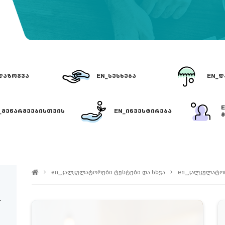
ᲓᲐᲖᲝᲒᲕᲐ
EN_ᲡᲔᲡᲮᲔᲑᲐ
EN_Დ
_ᲛᲔᲬᲐᲠᲛᲔᲔᲑᲘᲡᲗᲕᲘᲡ
EN_ᲘᲜᲕᲔᲡᲢᲘᲠᲔᲑᲐ
Მ
EN_ᲡᲔᲡᲮᲔᲑᲘ
en_კალკულატორები ტესტები და სხვა
en_კალკულატო