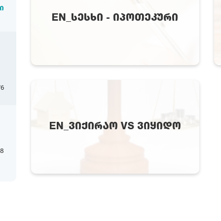
ი
EN_ᲡᲔᲡᲮᲘ - ᲘᲞᲝᲗᲔᲙᲣᲠᲘ
76
EN_ᲕᲘᲥᲘᲠᲐᲝ VS ᲕᲘᲧᲘᲓᲝ
18