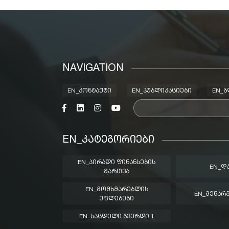
NAVIGATION
EN_ᲙᲝᲜᲢᲐᲥᲢᲘ
EN_ᲞᲣᲑᲚᲘᲙᲐᲪᲘᲔᲑᲘ
EN_
EN_ᲙᲐᲢᲔᲒᲝᲠᲘᲔᲑᲘ
EN_ᲞᲘᲠᲐᲓᲘ ᲤᲘᲜᲐᲜᲡᲔᲑᲘᲡ
EN_Დ
ᲛᲐᲠᲗᲕᲐ
EN_ᲛᲝᲛᲮᲛᲐᲠᲔᲑᲚᲘᲡ
EN_ᲛᲔᲬᲐᲠ
ᲣᲤᲚᲔᲑᲔᲑᲘ
EN_ᲡᲐᲪᲓᲔᲚᲘ ᲒᲕᲔᲠᲓᲘ 1