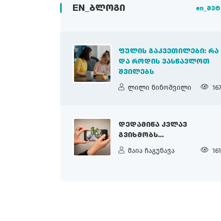
EN_ᲑᲚᲝᲒᲘ
en_მეტ
ᲤᲣᲚᲘᲡ ᲒᲐᲙᲕᲔᲗᲘᲚᲔᲑᲘ: ᲠᲐ
ᲓᲐ ᲠᲝᲓᲘᲡ ᲕᲐᲡᲬᲐᲕᲚᲝᲗ
ᲨᲕᲘᲚᲔᲑᲡ
ლილი ნინოშვილი
16
ᲓᲔᲓᲐᲛᲘᲬᲐ ᲙᲕᲚᲐᲕ
ᲒᲕᲘᲮᲛᲝᲑᲡ...
მაია ჩაგუნავა
16