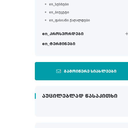
en_სესხები
en_ბიუჯეტი
en_ფასიანი ქაღალდები
en_კროსვორდები
en_ტერმინები
გამოიწერე სიახლეები
ᲐᲣᲪᲘᲚᲔᲑᲚᲐᲓ ᲬᲐᲡᲐᲙᲘᲗᲮᲘ