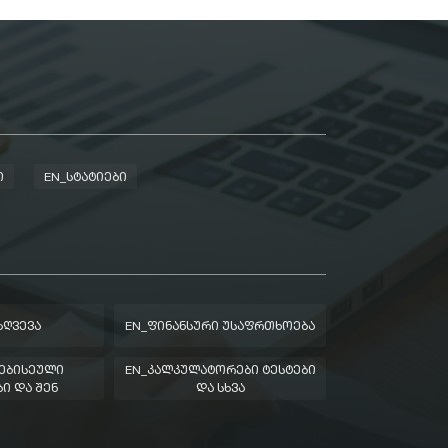
Ი
EN_ᲡᲢᲐᲢᲘᲔᲑᲘ
ᲖᲦᲕᲔᲕᲐ
EN_ᲤᲘᲜᲐᲜᲡᲣᲠᲘ ᲣᲡᲐᲤᲠᲗᲮᲝᲔᲑᲐ
ᲔᲑᲘᲡᲔᲣᲚᲘ
EN_ᲙᲐᲚᲙᲣᲚᲐᲢᲝᲠᲔᲑᲘ ᲢᲔᲡᲢᲔᲑᲘ
Ი ᲓᲐ ᲨᲔᲜ
ᲓᲐ ᲡᲮᲕᲐ