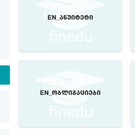
EN_ᲐᲜᲣᲘᲢᲔᲢᲘ
EN_ᲝᲑᲚᲘᲒᲐᲪᲘᲔᲑᲘ