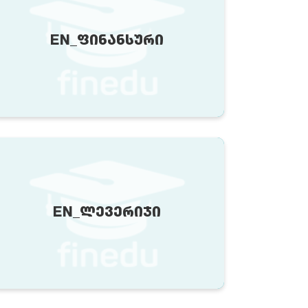
EN_ᲤᲘᲜᲐᲜᲡᲣᲠᲘ
EN_ᲚᲔᲕᲔᲠᲘᲯᲘ