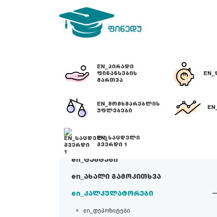
EN_ᲞᲘᲠᲐᲓᲘ
ᲤᲘᲜᲐᲜᲡᲔᲑᲘᲡ
EN_
ᲛᲐᲠᲗᲕᲐ
EN_ᲛᲝᲛᲮᲛᲐᲠᲔᲑᲚᲘᲡ
EN
ᲣᲤᲚᲔᲑᲔᲑᲘ
EN_ᲡᲐᲪᲓᲔᲚᲘ
ᲒᲕᲔᲠᲓᲘ 1
en_ტესტები
en_ახალი გამოკითხვა
en_კალკულატორები
en_დეპოზიტები