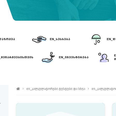
ᲓᲐᲖᲝᲒᲕᲐ
EN_ᲡᲔᲡᲮᲔᲑᲐ
EN_Დ
_ᲛᲔᲬᲐᲠᲛᲔᲔᲑᲘᲡᲗᲕᲘᲡ
EN_ᲘᲜᲕᲔᲡᲢᲘᲠᲔᲑᲐ
Მ
EN_ᲤᲐᲡᲘᲐᲜᲘ ᲥᲐᲦᲐᲚᲓᲔᲑᲘ
en_კალკულატორები ტესტები და სხვა
en_კალკულატო