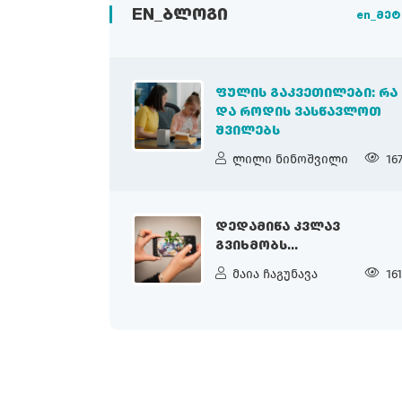
EN_ᲑᲚᲝᲒᲘ
en_მეტ
ᲤᲣᲚᲘᲡ ᲒᲐᲙᲕᲔᲗᲘᲚᲔᲑᲘ: ᲠᲐ
ᲓᲐ ᲠᲝᲓᲘᲡ ᲕᲐᲡᲬᲐᲕᲚᲝᲗ
ᲨᲕᲘᲚᲔᲑᲡ
ლილი ნინოშვილი
16
ᲓᲔᲓᲐᲛᲘᲬᲐ ᲙᲕᲚᲐᲕ
ᲒᲕᲘᲮᲛᲝᲑᲡ...
მაია ჩაგუნავა
16