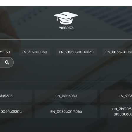
ᲑᲚᲝᲒᲘ
EN_ᲙᲕᲚᲔᲕᲔᲑᲘ
EN_ᲦᲝᲜᲘᲡᲫᲘᲔᲑᲔᲑᲘ
EN_ᲡᲘᲐᲮᲚᲔᲔᲑ
ᲐᲖᲝᲒᲕᲐ
EN_ᲡᲔᲡᲮᲔᲑᲐ
EN_ᲓᲐ
EN_ᲪᲮᲝᲕᲠ
ᲛᲔᲔᲑᲘᲡᲗᲕᲘᲡ
EN_ᲘᲜᲕᲔᲡᲢᲘᲠᲔᲑᲐ
ᲛᲝᲛᲔᲜᲢᲔᲑ