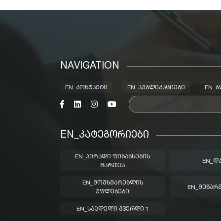
NAVIGATION
EN_ᲙᲝᲜᲢᲐᲥᲢᲘ
EN_ᲞᲣᲑᲚᲘᲙᲐᲪᲘᲔᲑᲘ
EN_
EN_ᲙᲐᲢᲔᲒᲝᲠᲘᲔᲑᲘ
EN_ᲞᲘᲠᲐᲓᲘ ᲤᲘᲜᲐᲜᲡᲔᲑᲘᲡ
EN_Დ
ᲛᲐᲠᲗᲕᲐ
EN_ᲛᲝᲛᲮᲛᲐᲠᲔᲑᲚᲘᲡ
EN_ᲛᲔᲬᲐᲠ
ᲣᲤᲚᲔᲑᲔᲑᲘ
EN_ᲡᲐᲪᲓᲔᲚᲘ ᲒᲕᲔᲠᲓᲘ 1