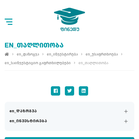
EN_ᲗᲐᲦᲚᲘᲗᲝᲑᲐ
en_დაზოგვა
en_ინვესტირება
en_უსაფრთხოება
en_საინვესტიციო გაფრთხილებები
en_თაღლითობა
en_დაზოგვა
en_ინვესტირება