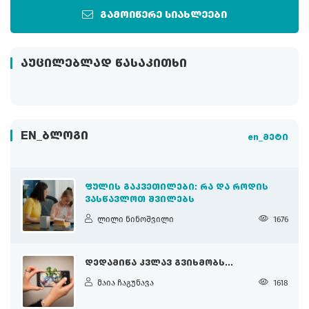
გამოიწერე სიახლეები
ᲐᲣᲪᲘᲚᲔᲑᲚᲐᲓ ᲬᲐᲡᲐᲙᲘᲗᲮᲘ
EN_ᲑᲚᲝᲒᲘ
en_მეტი
ᲤᲣᲚᲘᲡ ᲒᲐᲙᲕᲔᲗᲘᲚᲔᲑᲘ: ᲠᲐ ᲓᲐ ᲠᲝᲓᲘᲡ
ᲕᲐᲡᲬᲐᲕᲚᲝᲗ ᲨᲕᲘᲚᲔᲑᲡ
ლილი ნინოშვილი
1676
ᲓᲔᲓᲐᲛᲘᲬᲐ ᲙᲕᲚᲐᲕ ᲒᲕᲘᲮᲛᲝᲑᲡ...
მაია ჩაგუნავა
1618