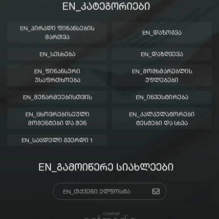
EN_ᲙᲐᲢᲔᲒᲝᲠᲘᲔᲑᲘ
EN_ᲞᲘᲠᲐᲓᲘ ᲤᲘᲜᲐᲜᲡᲔᲑᲘᲡ
EN_ᲓᲐᲖᲝᲒᲕᲐ
ᲛᲐᲠᲗᲕᲐ
EN_ᲡᲔᲡᲮᲔᲑᲐ
EN_ᲓᲐᲖᲦᲕᲔᲕᲐ
EN_ᲤᲘᲜᲐᲜᲡᲣᲠᲘ
EN_ᲛᲝᲛᲮᲛᲐᲠᲔᲑᲚᲘᲡ
ᲣᲡᲐᲤᲠᲗᲮᲝᲔᲑᲐ
ᲣᲤᲚᲔᲑᲔᲑᲘ
EN_ᲛᲔᲬᲐᲠᲛᲔᲔᲑᲘᲡᲗᲕᲘᲡ
EN_ᲘᲜᲕᲔᲡᲢᲘᲠᲔᲑᲐ
EN_ᲪᲮᲝᲕᲠᲔᲑᲘᲡᲔᲣᲚᲘ
EN_ᲙᲐᲚᲙᲣᲚᲐᲢᲝᲠᲔᲑᲘ
ᲛᲝᲛᲔᲜᲢᲔᲑᲘ ᲓᲐ ᲨᲔᲜ
ᲢᲔᲡᲢᲔᲑᲘ ᲓᲐ ᲡᲮᲕᲐ
EN_ᲡᲐᲪᲓᲔᲚᲘ ᲒᲕᲔᲠᲓᲘ 1
EN_ᲒᲐᲛᲝᲘᲬᲔᲠᲔ ᲡᲘᲐᲮᲚᲔᲔᲑᲘ
created