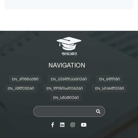
NAVIGATION
EN_ᲙᲝᲜᲢᲐᲥᲢᲘ
EN_ᲞᲣᲑᲚᲘᲙᲐᲪᲘᲔᲑᲘ
EN_ᲑᲚᲝᲒᲘ
EN_ᲙᲕᲚᲔᲕᲔᲑᲘ
EN_ᲦᲝᲜᲘᲡᲫᲘᲔᲑᲔᲑᲘ
EN_ᲡᲘᲐᲮᲚᲔᲔᲑᲘ
EN_ᲡᲢᲐᲢᲘᲔᲑᲘ