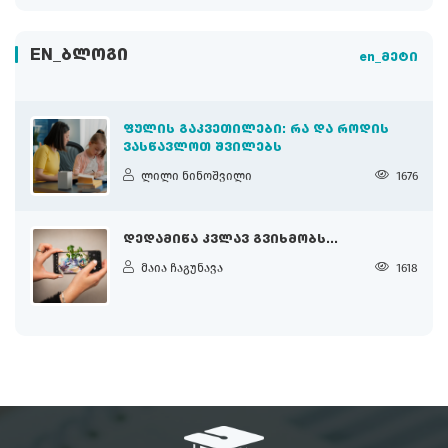
EN_ᲑᲚᲝᲒᲘ
en_მეტი
ᲤᲣᲚᲘᲡ ᲒᲐᲙᲕᲔᲗᲘᲚᲔᲑᲘ: ᲠᲐ ᲓᲐ ᲠᲝᲓᲘᲡ
ᲕᲐᲡᲬᲐᲕᲚᲝᲗ ᲨᲕᲘᲚᲔᲑᲡ
ლილი ნინოშვილი
1676
ᲓᲔᲓᲐᲛᲘᲬᲐ ᲙᲕᲚᲐᲕ ᲒᲕᲘᲮᲛᲝᲑᲡ...
მაია ჩაგუნავა
1618