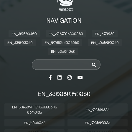
NAVIGATION
EN_ᲙᲝᲜᲢᲐᲥᲢᲘ
EN_ᲞᲣᲑᲚᲘᲙᲐᲪᲘᲔᲑᲘ
EN_ᲑᲚᲝᲒᲘ
EN_ᲙᲕᲚᲔᲕᲔᲑᲘ
EN_ᲦᲝᲜᲘᲡᲫᲘᲔᲑᲔᲑᲘ
EN_ᲡᲘᲐᲮᲚᲔᲔᲑᲘ
EN_ᲡᲢᲐᲢᲘᲔᲑᲘ
EN_ᲙᲐᲢᲔᲒᲝᲠᲘᲔᲑᲘ
EN_ᲞᲘᲠᲐᲓᲘ ᲤᲘᲜᲐᲜᲡᲔᲑᲘᲡ
EN_ᲓᲐᲖᲝᲒᲕᲐ
ᲛᲐᲠᲗᲕᲐ
EN_ᲡᲔᲡᲮᲔᲑᲐ
EN_ᲓᲐᲖᲦᲕᲔᲕᲐ