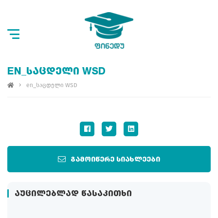
EN_ᲡᲐᲪᲓᲔᲚᲘ WSD
en_საცდელი WSD
გამოიწერე სიახლეები
ᲐᲣᲪᲘᲚᲔᲑᲚᲐᲓ ᲬᲐᲡᲐᲙᲘᲗᲮᲘ