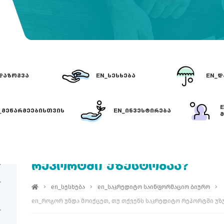
ᲓᲐᲖᲝᲒᲕᲐ
EN_ᲡᲔᲡᲮᲔᲑᲐ
EN_Დ
_ᲛᲔᲬᲐᲠᲛᲔᲔᲑᲘᲡᲗᲕᲘᲡ
EN_ᲘᲜᲕᲔᲡᲢᲘᲠᲔᲑᲐ
Მ
EN_ᲠᲝᲒᲝᲠ ᲣᲜᲓᲐ ᲛᲝᲘᲥᲪᲔᲗ, 
ᲠᲔᲞᲝᲠᲢᲨᲘ ᲣᲖᲣᲡᲢᲝᲑᲐᲐ?
en_სესხება
en_საკრედიტო საინფორმაციო ბიურო
en_როგორ უნდა მოიქცეთ, თუ თქვენს საკრედიტო რეპორტში უზ