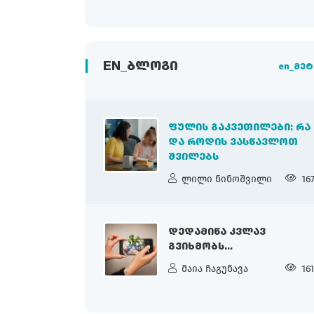
EN_ᲑᲚᲝᲒᲘ
en_მეტ
ᲤᲣᲚᲘᲡ ᲒᲐᲙᲕᲔᲗᲘᲚᲔᲑᲘ: ᲠᲐ
ᲓᲐ ᲠᲝᲓᲘᲡ ᲕᲐᲡᲬᲐᲕᲚᲝᲗ
ᲨᲕᲘᲚᲔᲑᲡ
ლილი ნინოშვილი
16
ᲓᲔᲓᲐᲛᲘᲬᲐ ᲙᲕᲚᲐᲕ
ᲒᲕᲘᲮᲛᲝᲑᲡ...
მაია ჩაგუნავა
16