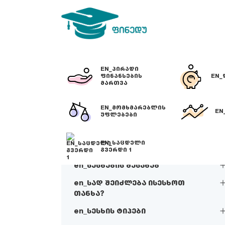
EN_ᲞᲘᲠᲐᲓᲘ
ᲤᲘᲜᲐᲜᲡᲔᲑᲘᲡ
EN_
ᲛᲐᲠᲗᲕᲐ
EN_ᲛᲝᲛᲮᲛᲐᲠᲔᲑᲚᲘᲡ
EN
ᲣᲤᲚᲔᲑᲔᲑᲘ
EN_ᲡᲐᲪᲓᲔᲚᲘ
ᲒᲕᲔᲠᲓᲘ 1
en_სესხების შესახებ
en_სად შეიძლება ისესხოთ
თანხა?
en_სესხის ტიპები