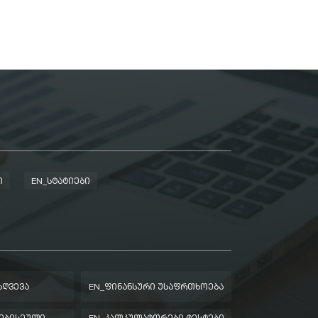
Ი
EN_ᲡᲢᲐᲢᲘᲔᲑᲘ
ᲖᲦᲕᲔᲕᲐ
EN_ᲤᲘᲜᲐᲜᲡᲣᲠᲘ ᲣᲡᲐᲤᲠᲗᲮᲝᲔᲑᲐ