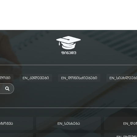
ᲑᲚᲝᲒᲘ
EN_ᲙᲕᲚᲔᲕᲔᲑᲘ
EN_ᲦᲝᲜᲘᲡᲫᲘᲔᲑᲔᲑᲘ
EN_ᲡᲘᲐᲮᲚᲔᲔᲑ
ᲐᲖᲝᲒᲕᲐ
EN_ᲡᲔᲡᲮᲔᲑᲐ
EN_ᲓᲐ