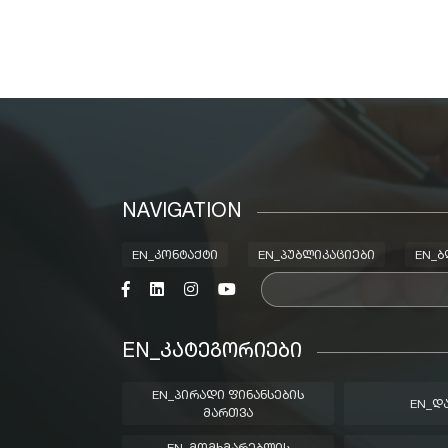
NAVIGATION
EN_ᲙᲝᲜᲢᲐᲥᲢᲘ
EN_ᲞᲣᲑᲚᲘᲙᲐᲪᲘᲔᲑᲘ
EN_
EN_ᲙᲐᲢᲔᲒᲝᲠᲘᲔᲑᲘ
EN_ᲞᲘᲠᲐᲓᲘ ᲤᲘᲜᲐᲜᲡᲔᲑᲘᲡ
EN_Დ
ᲛᲐᲠᲗᲕᲐ