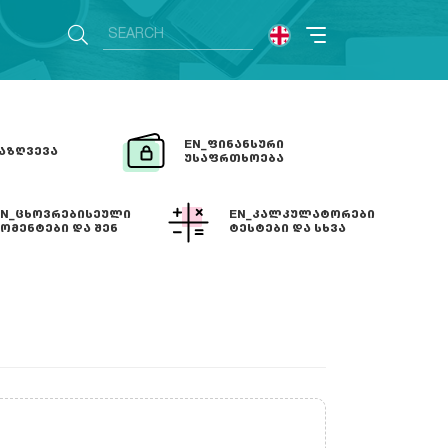
EN_ᲤᲘᲜᲐᲜᲡᲣᲠᲘ
ᲐᲖᲦᲕᲔᲕᲐ
ᲣᲡᲐᲤᲠᲗᲮᲝᲔᲑᲐ
EN_ᲪᲮᲝᲕᲠᲔᲑᲘᲡᲔᲣᲚᲘ
EN_ᲙᲐᲚᲙᲣᲚᲐᲢᲝᲠᲔᲑᲘ
ᲝᲛᲔᲜᲢᲔᲑᲘ ᲓᲐ ᲨᲔᲜ
ᲢᲔᲡᲢᲔᲑᲘ ᲓᲐ ᲡᲮᲕᲐ