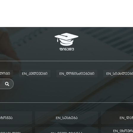
ᲑᲚᲝᲒᲘ
EN_ᲙᲕᲚᲔᲕᲔᲑᲘ
EN_ᲦᲝᲜᲘᲡᲫᲘᲔᲑᲔᲑᲘ
EN_ᲡᲘᲐᲮᲚᲔᲔᲑ
ᲐᲖᲝᲒᲕᲐ
EN_ᲡᲔᲡᲮᲔᲑᲐ
EN_ᲓᲐ
EN_ᲪᲮᲝᲕᲠ