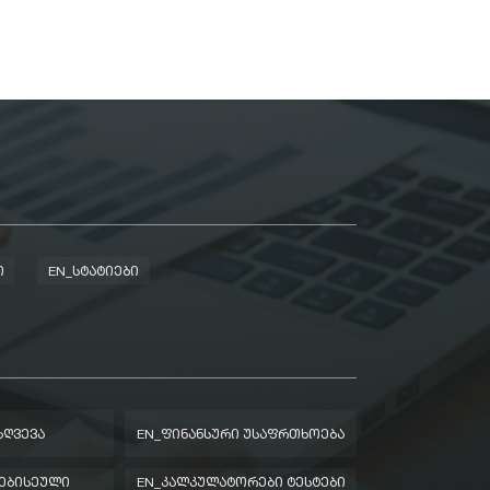
Ი
EN_ᲡᲢᲐᲢᲘᲔᲑᲘ
ᲖᲦᲕᲔᲕᲐ
EN_ᲤᲘᲜᲐᲜᲡᲣᲠᲘ ᲣᲡᲐᲤᲠᲗᲮᲝᲔᲑᲐ
ᲔᲑᲘᲡᲔᲣᲚᲘ
EN_ᲙᲐᲚᲙᲣᲚᲐᲢᲝᲠᲔᲑᲘ ᲢᲔᲡᲢᲔᲑᲘ