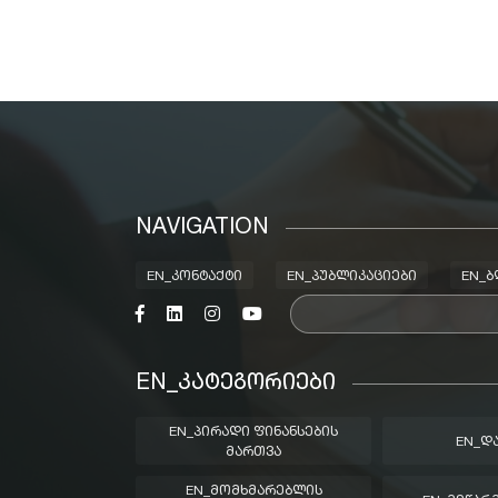
NAVIGATION
EN_ᲙᲝᲜᲢᲐᲥᲢᲘ
EN_ᲞᲣᲑᲚᲘᲙᲐᲪᲘᲔᲑᲘ
EN_
EN_ᲙᲐᲢᲔᲒᲝᲠᲘᲔᲑᲘ
EN_ᲞᲘᲠᲐᲓᲘ ᲤᲘᲜᲐᲜᲡᲔᲑᲘᲡ
EN_Დ
ᲛᲐᲠᲗᲕᲐ
EN_ᲛᲝᲛᲮᲛᲐᲠᲔᲑᲚᲘᲡ