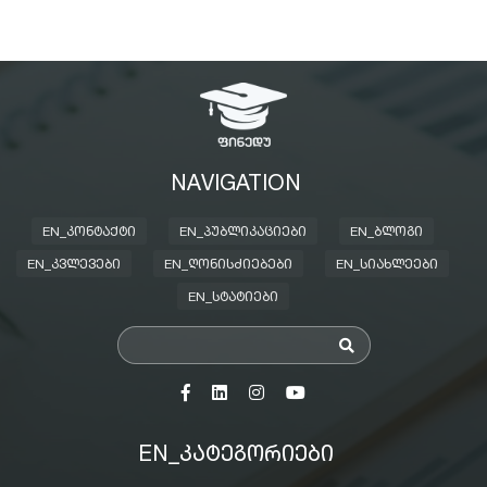
NAVIGATION
EN_ᲙᲝᲜᲢᲐᲥᲢᲘ
EN_ᲞᲣᲑᲚᲘᲙᲐᲪᲘᲔᲑᲘ
EN_ᲑᲚᲝᲒᲘ
EN_ᲙᲕᲚᲔᲕᲔᲑᲘ
EN_ᲦᲝᲜᲘᲡᲫᲘᲔᲑᲔᲑᲘ
EN_ᲡᲘᲐᲮᲚᲔᲔᲑᲘ
EN_ᲡᲢᲐᲢᲘᲔᲑᲘ
EN_ᲙᲐᲢᲔᲒᲝᲠᲘᲔᲑᲘ