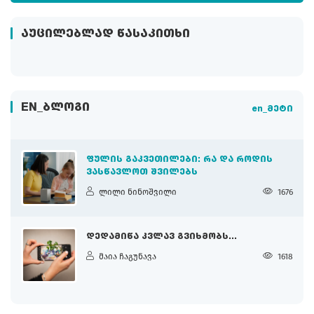
ᲐᲣᲪᲘᲚᲔᲑᲚᲐᲓ ᲬᲐᲡᲐᲙᲘᲗᲮᲘ
EN_ᲑᲚᲝᲒᲘ
en_მეტი
ᲤᲣᲚᲘᲡ ᲒᲐᲙᲕᲔᲗᲘᲚᲔᲑᲘ: ᲠᲐ ᲓᲐ ᲠᲝᲓᲘᲡ
ᲕᲐᲡᲬᲐᲕᲚᲝᲗ ᲨᲕᲘᲚᲔᲑᲡ
ლილი ნინოშვილი
1676
ᲓᲔᲓᲐᲛᲘᲬᲐ ᲙᲕᲚᲐᲕ ᲒᲕᲘᲮᲛᲝᲑᲡ...
მაია ჩაგუნავა
1618