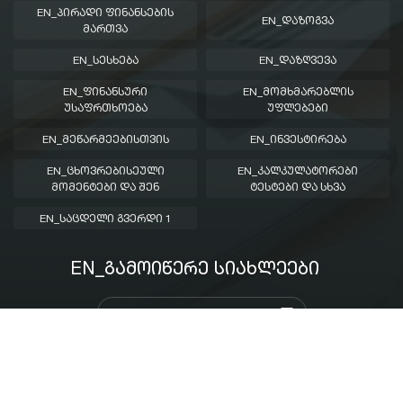
EN_ᲞᲘᲠᲐᲓᲘ ᲤᲘᲜᲐᲜᲡᲔᲑᲘᲡ
EN_ᲓᲐᲖᲝᲒᲕᲐ
ᲛᲐᲠᲗᲕᲐ
EN_ᲡᲔᲡᲮᲔᲑᲐ
EN_ᲓᲐᲖᲦᲕᲔᲕᲐ
EN_ᲤᲘᲜᲐᲜᲡᲣᲠᲘ
EN_ᲛᲝᲛᲮᲛᲐᲠᲔᲑᲚᲘᲡ
ᲣᲡᲐᲤᲠᲗᲮᲝᲔᲑᲐ
ᲣᲤᲚᲔᲑᲔᲑᲘ
EN_ᲛᲔᲬᲐᲠᲛᲔᲔᲑᲘᲡᲗᲕᲘᲡ
EN_ᲘᲜᲕᲔᲡᲢᲘᲠᲔᲑᲐ
EN_ᲪᲮᲝᲕᲠᲔᲑᲘᲡᲔᲣᲚᲘ
EN_ᲙᲐᲚᲙᲣᲚᲐᲢᲝᲠᲔᲑᲘ
ᲛᲝᲛᲔᲜᲢᲔᲑᲘ ᲓᲐ ᲨᲔᲜ
ᲢᲔᲡᲢᲔᲑᲘ ᲓᲐ ᲡᲮᲕᲐ
EN_ᲡᲐᲪᲓᲔᲚᲘ ᲒᲕᲔᲠᲓᲘ 1
EN_ᲒᲐᲛᲝᲘᲬᲔᲠᲔ ᲡᲘᲐᲮᲚᲔᲔᲑᲘ
created
© 2019 - 2026 National Bank Of Georgia - All Right Reserved