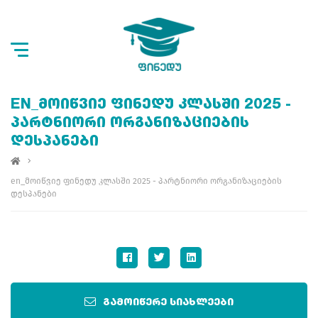
EN_ᲛᲝᲘᲬᲕᲘᲔ ᲤᲘᲜᲔᲓᲣ ᲙᲚᲐᲡᲨᲘ 2025 -
ᲞᲐᲠᲢᲜᲘᲝᲠᲘ ᲝᲠᲒᲐᲜᲘᲖᲐᲪᲘᲔᲑᲘᲡ
ᲓᲔᲡᲞᲐᲜᲔᲑᲘ
en_მოიწვიე ფინედუ კლასში 2025 - პარტნიორი ორგანიზაციების
დესპანები
გამოიწერე სიახლეები