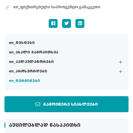
en_ფიქსირებული საპროცენტო განაკვეთი
en_ტესტები
en_ახალი გამოკითხვა
en_კალკულატორები
en_კროსვორდები
en_ტერმინები
გამოიწერე სიახლეები
ᲐᲣᲪᲘᲚᲔᲑᲚᲐᲓ ᲬᲐᲡᲐᲙᲘᲗᲮᲘ