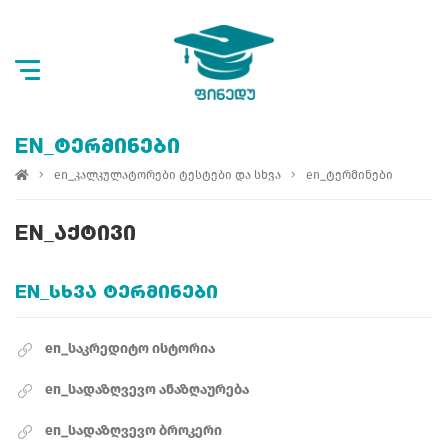
EN_ᲢᲔᲠᲛᲘᲜᲔᲑᲘ
en_კალკულატორები ტესტები და სხვა
en_ტერმინები
EN_ᲐᲥᲢᲘᲕᲘ
EN_ᲡᲮᲕᲐ ᲢᲔᲠᲛᲘᲜᲔᲑᲘ
en_საკრედიტო ისტორია
en_სადაზღვევო ანაზღაურება
en_სადაზღვევო ბროკერი