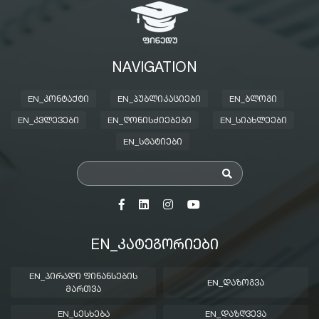
NAVIGATION
EN_ᲙᲝᲜᲢᲐᲥᲢᲘ
EN_ᲞᲣᲑᲚᲘᲙᲐᲪᲘᲔᲑᲘ
EN_ᲑᲚᲝᲒᲘ
EN_ᲙᲕᲚᲔᲕᲔᲑᲘ
EN_ᲦᲝᲜᲘᲡᲫᲘᲔᲑᲔᲑᲘ
EN_ᲡᲘᲐᲮᲚᲔᲔᲑᲘ
EN_ᲡᲢᲐᲢᲘᲔᲑᲘ
EN_ᲙᲐᲢᲔᲒᲝᲠᲘᲔᲑᲘ
EN_ᲞᲘᲠᲐᲓᲘ ᲤᲘᲜᲐᲜᲡᲔᲑᲘᲡ
EN_ᲓᲐᲖᲝᲒᲕᲐ
ᲛᲐᲠᲗᲕᲐ
EN_ᲡᲔᲡᲮᲔᲑᲐ
EN_ᲓᲐᲖᲦᲕᲔᲕᲐ