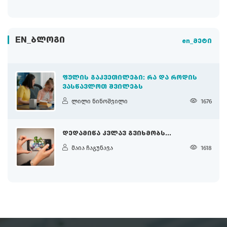
EN_ᲑᲚᲝᲒᲘ
en_მეტი
ᲤᲣᲚᲘᲡ ᲒᲐᲙᲕᲔᲗᲘᲚᲔᲑᲘ: ᲠᲐ ᲓᲐ ᲠᲝᲓᲘᲡ
ᲕᲐᲡᲬᲐᲕᲚᲝᲗ ᲨᲕᲘᲚᲔᲑᲡ
ლილი ნინოშვილი
1676
ᲓᲔᲓᲐᲛᲘᲬᲐ ᲙᲕᲚᲐᲕ ᲒᲕᲘᲮᲛᲝᲑᲡ...
მაია ჩაგუნავა
1618