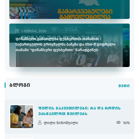
1 ივნისი, 2026
ფინანსური განათლება ფეხბურთის თამაშით -
საქართველოს ეროვნულმა ბანკმა და Visa-მ ციფრული
თამაში "ფინანსური ფეხბურთი" წარადგინეს
ᲑᲚᲝᲒᲘ
მეტი
ᲤᲣᲚᲘᲡ ᲒᲐᲙᲕᲔᲗᲘᲚᲔᲑᲘ: ᲠᲐ ᲓᲐ ᲠᲝᲓᲘᲡ
ᲕᲐᲡᲬᲐᲕᲚᲝᲗ ᲨᲕᲘᲚᲔᲑᲡ
ლილი ნინოშვილი
1676