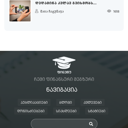
ᲓᲔᲓᲐᲛᲘᲬᲐ ᲙᲕᲚᲐᲕ ᲒᲕᲘᲮᲛᲝᲑᲡ...
მაია ჩაგუნავა
1618
ᲩᲔᲛᲘ ᲤᲘᲜᲐᲜᲡᲣᲠᲘ ᲛᲔᲒᲖᲣᲠᲘ
ᲜᲐᲕᲘᲒᲐᲪᲘᲐ
ᲞᲣᲑᲚᲘᲙᲐᲪᲘᲔᲑᲘ
ᲑᲚᲝᲒᲘ
ᲙᲕᲚᲔᲕᲔᲑᲘ
ᲦᲝᲜᲘᲡᲫᲘᲔᲑᲔᲑᲘ
ᲡᲘᲐᲮᲚᲔᲔᲑᲘ
ᲡᲢᲐᲢᲘᲔᲑᲘ