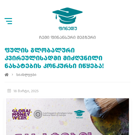
ᲩᲔᲛᲘ ᲤᲘᲜᲐᲜᲡᲣᲠᲘ ᲛᲔᲒᲖᲣᲠᲘ
ᲤᲣᲚᲘᲡ ᲒᲚᲝᲑᲐᲚᲣᲠᲘ
ᲙᲕᲘᲠᲔᲣᲚᲘᲡᲐᲓᲛᲘ ᲛᲘᲫᲦᲕᲜᲘᲚᲘ
ᲜᲐᲮᲐᲢᲔᲑᲘᲡ ᲙᲝᲜᲙᲣᲠᲡᲘ ᲘᲬᲧᲔᲑᲐ!
სიახლეები
18 მარტი, 2025