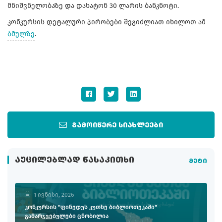
მნიშვნელობაზე და დახატონ 30 ლარის ბანკნოტი.
კონკურსის დეტალური პირობები შეგიძლიათ იხილოთ ამ
ბმულზე
.
გამოიწერე სიახლეები
ᲐᲣᲪᲘᲚᲔᲑᲚᲐᲓ ᲬᲐᲡᲐᲙᲘᲗᲮᲘ
მეტი
1 ივნისი, 2026
კონკურსის "ფინედუს კუთხე ბიბლიოთეკაში"
გამარჯვებულები ცნობილია