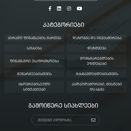
ᲙᲐᲢᲔᲒᲝᲠᲘᲔᲑᲘ
ᲞᲘᲠᲐᲓᲘ ᲤᲘᲜᲐᲜᲡᲔᲑᲘᲡ ᲛᲐᲠᲗᲕᲐ
ᲓᲐᲖᲝᲒᲕᲐ ᲓᲐ ᲘᲜᲕᲔᲡᲢᲘᲠᲔᲑᲐ
ᲡᲔᲡᲮᲔᲑᲐ
ᲓᲐᲖᲦᲕᲔᲕᲐ
ᲛᲝᲛᲮᲛᲐᲠᲔᲑᲚᲔᲑᲘᲡ
ᲤᲘᲜᲐᲜᲡᲣᲠᲘ ᲣᲡᲐᲤᲠᲗᲮᲝᲔᲑᲐ
ᲣᲤᲚᲔᲑᲔᲑᲘ
ᲛᲔᲬᲐᲠᲛᲔᲔᲑᲘᲡᲗᲕᲘᲡ
ᲛᲐᲡᲬᲐᲕᲚᲔᲑᲚᲔᲑᲘᲡᲗᲕᲘᲡ
ᲪᲮᲝᲕᲠᲔᲑᲘᲡᲔᲣᲚᲘ
ᲙᲐᲚᲙᲣᲚᲐᲢᲝᲠᲔᲑᲘ, ᲢᲔᲡᲢᲔᲑᲘ
ᲡᲘᲢᲣᲐᲪᲘᲔᲑᲘ
ᲓᲐ ᲡᲮᲕᲐ
ᲒᲐᲛᲝᲘᲬᲔᲠᲔ ᲡᲘᲐᲮᲚᲔᲔᲑᲘ