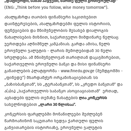
„დაფიქრდი, სანამ აჰყვები, მართე ფული გონივრულად“
(ENG: „Think before you follow, wise money tomorrow“).
ახალგაზრდა თაობის ფინანსური საკითხებით
დაინტერესების, ახალგაზრდებში ფულის ისტორიის,
ფუნქციების და მნიშვნელობის შესახებ დიალოგის
წახალისების მიზნით, საქართველო მიმდინარე წელსაც
უერთდება აღნიშნულ კამპანიას. გარდა ამისა, წელს
ეროვნული ვალუტის - ლარის შემოღებიდან 30 წელი
სრულდება. ამ მნიშვნელოვან თარიღთან დაკავშირებით,
საქართველოს ეროვნული ბანკი და მისი ფინანსური
განათლების პლატფორმა - www.finedu.gov.ge (შემდგომში -
„ფინედუ“) მხარდამჭერ ორგანიზაციებთან: სს
„ბაზისბანკთან“, სს „ტერაბანკთან“, სს „კრედო ბანკთან“ და
ა(ა)იპ „საქართველოს საბანკო ასოციაციასთან“ ერთად,
აცხადებს ფულის თემაზე ნახატების
ღია კონკურსს
სახელწოდებით
„ლარი 30 წლისაა“.
კონკურსის ფარგლებში მონაწილეები შეძლებენ
წარმოაჩინონ საკუთარი ხედვა ქართული ფულის
განვითარების ისტორიაზე, ეროვნული ვალუტის